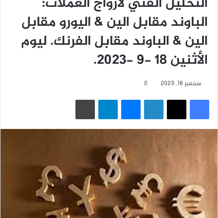
التحليل الفني لأزواج العملات:
الباوند مقابل الين & اليورو مقابل
الين & الباوند مقابل الفرنك.
ليوم
الأثنين 18 -9 -2023.
سبتمبر 18, 2023
0
فيسبوك
‫X
لينكدإن
ماسنجر
تيلقرام
طباعة