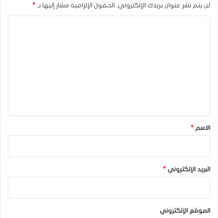
لن يتم نشر عنوان بريدك الإلكتروني.
الحقول الإلزامية مشار إليها بـ
*
متأثرا بثبات المقاومة الممتدة نحو 1.1590. والمدعومة بتمركز
محور المتوسط المتحرك 55 قربها كما هو واضح بالرسم المرفق,
ا
نلاحظ تسلل السعر مؤخرا نحو 1.1085 محاولا استغلال الضغوط
ل
السلبية ليزيد ذلك من فرص تحقيقه لكسر الدعم الإضافي
ت
المستقر قرب 1.1010. ومن ثم ليبدأ باستهداف المحطات السلبية
ع
الإضافية والتي قد تبدأ من 1.0895 وصولا نحو 1.0650 بتداولات
ل
الفترة القادمة.
ي
إضافة إلى ما سبق, فاستمرار تشكيل مستوى 1.1280. للحاجز
ق
الإضافي وبتسلل مؤشر ستوكاستيك نحو مستوى تشبع البيع, فإن
*
الاسم
*
هذه العوامل تدعم ترجيحنا الهابط لنبقى بانتظار تسجيل السعر
للأهداف السلبية المقترحة سابقا.
البريد الإلكتروني
*
نطاق التداول المتوقع لهذا اليوم ما بين 1.1200 و 1.1020
الميل العام المتوقع لهذا اليوم: هابط
الموقع الإلكتروني