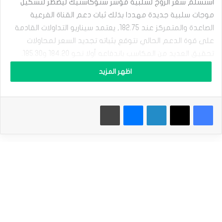
ا
استسلم سعر الزوج لسلبية مؤشر ستوكاستيك ليضطر لتشكيل
ر
موجات سلبية جديدة مهددا بذلك ثبات دعم القناة الفرعية
م
ق
الصاعدة والمتمركز عند 182.75, يعتمد سيناريو التداولات القادمة
ا
على قوة الدعم الحالي نتوقع بثباته تجديد السعر لمحاولات
ب
تحقيق العديد من المكاسب باندفاعه أولا نحو 184.20 و185.30.
ل
ا
اظهر المزيد
ل
أما استمرار تعرض السعر للضغوط السلبية قد يجبره على كسر
ي
الدعم الحالي ليعلن بذلك عن استعداده لتفعيل المسار التصحيحي
ن
ي
الهابط لنتوقع تكبده لخسائر ملموسة بانجذابه نحو 181.80
فيسبوك
‫X
لينكدإن
ماسنجر
طباعة
س
و180.55 على التوالي.
ت
ع
د
نطاق التداول المتوقع لهذا اليوم ما بين 182.80 و 184.00
ل
م
ه
الميل العام المتوقع لهذا اليوم: صاعد بثبات الدعم
ا
ج
إقرأ أيضاَ |
التحليل الفني لأزواج العملات: الدولار الأمريكي مقابل
م
ة
الدولار الكندي & الدولار النيوزلندي مقابل الدولار الأمريكي
م
&الدولار مقابل الفرنك. ليوم الأثنين 18 -9 -2023.