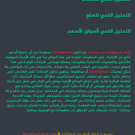
التحليل الفني للسلع
التحليل الفني لأسواق الأسهم
إخلاء المسؤولية عن المخاطر:
لن تكون
3araboptions
مسؤولة عن أي خسارة أو ضرر
ناتج عن الاعتماد على المعلومات الواردة في هذا الموقع بما في ذلك الأخبار السوقية
والتحليل والتوصيات التداولية وتقييمات وسطاء فوركس. البيانات الواردة في هذا
الموقع ليست بالضرورة في الوقت الفعلي ولا دقيقة ، والتحليلات هي آراء المؤلفين ولا
تمثل توصيات
3araboptions
أو موظفيها. ينطوي تداول العملات على الهامش على
مخاطر عالية ، وهو غير مناسب لجميع المستثمرين. نظرًا لأن خسائر المنتجات ذات
الرافعة المالية قادرة على تجاوز الودائع الأولية ووضع رأس المال في خطر. قبل اتخاذ
قرار بالتداول في فوركس أو أي أداة مالية أخرى ، يجب عليك التفكير بعناية في
أهدافك الاستثمارية ومستوى خبرتك ورغبتك في المخاطرة. نحن نعمل بجد لنقدم لك
معلومات قيمة عن جميع الوسطاء الذين نقوم بتقييمهم. لتزويدك بهذه الخدمة
المجانية ، نتلقى رسوم إعلانات من الوسطاء ، بما في ذلك بعض من هؤلاء المدرجين
ضمن تصنيفاتنا وعلى هذه الصفحة. بينما نبذل قصارى جهدنا لضمان تحديث جميع
بياناتنا ، فإننا نشجعك على التحقق من معلوماتنا مع الوسيط مباشرةً.
جميع حقوق النشر محفوظة لـ ©
3araboptions.com