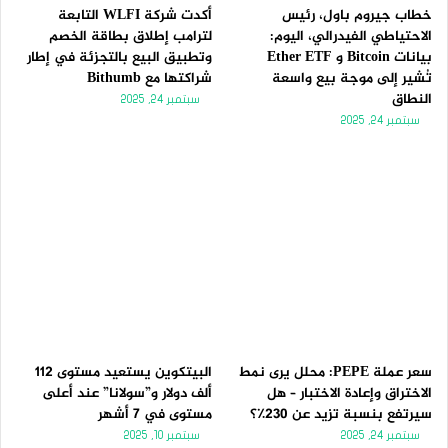
خطاب جيروم باول، رئيس
أكدت شركة WLFI التابعة
الاحتياطي الفيدرالي، اليوم:
لترامب إطلاق بطاقة الخصم
بيانات Bitcoin و Ether ETF
وتطبيق البيع بالتجزئة في إطار
تُشير إلى موجة بيع واسعة
شراكتها مع Bithumb
النطاق
سبتمبر 24, 2025
سبتمبر 24, 2025
سعر عملة PEPE: محلل يرى نمط
البيتكوين يستعيد مستوى 112
الاختراق وإعادة الاختبار – هل
ألف دولار و”سولانا” عند أعلى
سيرتفع بنسبة تزيد عن 230٪؟
مستوى في 7 أشهر
سبتمبر 24, 2025
سبتمبر 10, 2025