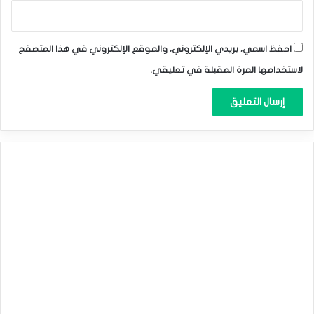
التحليل الفني لأزواج العملات: الباوند مقابل الين & اليورو مقابل
الين & الباوند مقابل الفرنك.
ليوم الأثنين 18 -9 -2023.
احفظ اسمي، بريدي الإلكتروني، والموقع الإلكتروني في هذا المتصفح
المصدر : اضغط هنا
لاستخدامها المرة المقبلة في تعليقي.
الباوند
الفرنك السويسري
الين الياباني
اليورو