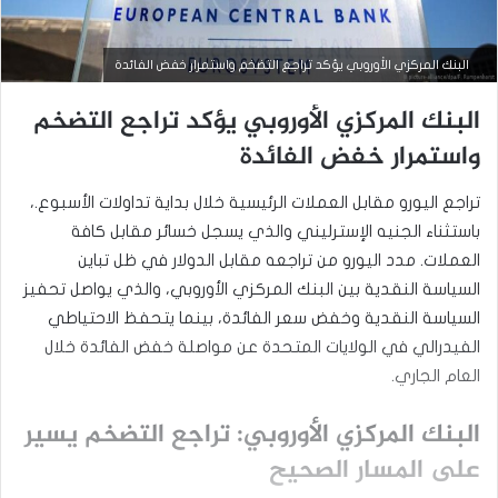
البنك المركزي الأوروبي يؤكد تراجع التضخم واستمرار خفض الفائدة
البنك المركزي الأوروبي يؤكد تراجع التضخم
واستمرار خفض الفائدة
أخبار إقتصادية
تراجع اليورو مقابل العملات الرئيسية خلال بداية تداولات الأسبوع.،
باستثناء الجنيه الإسترليني والذي يسجل خسائر مقابل كافة
أكتوبر
27,
العملات. مدد اليورو من تراجعه مقابل الدولار في ظل تباين
2024
السياسة النقدية بين البنك المركزي الأوروبي، والذي يواصل تحفيز
ا
السياسة النقدية وخفض سعر الفائدة، بينما يتحفظ الاحتياطي
ل
ب
الفيدرالي في الولايات المتحدة عن مواصلة خفض الفائدة خلال
ن
العام الجاري.
ك
ا
البنك المركزي الأوروبي: تراجع التضخم يسير
ل
م
على المسار الصحيح
ر