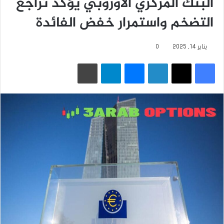
البنك المركزي الأوروبي يؤكد تراجع
التضخم واستمرار خفض الفائدة
يناير 14, 2025
0
فيسبوك
‫X
لينكدإن
ماسنجر
تيلقرام
طباعة