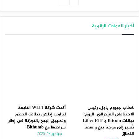
الصفحة
الصفحة
التالية
السابقة
أخبار العملات الرقمية
خطاب جيروم باول، رئيس
أكدت شركة WLFI التابعة
الاحتياطي الفيدرالي، اليوم:
لترامب إطلاق بطاقة الخصم
بيانات Bitcoin و Ether ETF
وتطبيق البيع بالتجزئة في إطار
تُشير إلى موجة بيع واسعة
شراكتها مع Bithumb
النطاق
سبتمبر 24, 2025