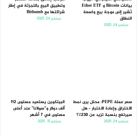
بيانات Bitcoin و Ether ETF
وتطبيق البيع بالتجزئة في إطار
تُشير إلى موجة بيع واسعة
شراكتها مع Bithumb
النطاق
سبتمبر 24, 2025
سبتمبر 24, 2025
سعر عملة PEPE: محلل يرى نمط
البيتكوين يستعيد مستوى 112
الاختراق وإعادة الاختبار – هل
ألف دولار و”سولانا” عند أعلى
سيرتفع بنسبة تزيد عن 230٪؟
مستوى في 7 أشهر
سبتمبر 24, 2025
سبتمبر 10, 2025