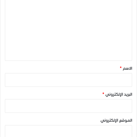
ا
البتكوين يهبط لأدنى مستوى فى 4 أسابيع بسبب مخاطر
ل
‏الركود العالمي
ت
المصدر : اضغط هنا
ع
ل
البتكوين
ي
ق
*
الاسم
*
البريد الإلكتروني
*
الموقع الإلكتروني