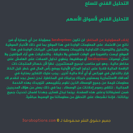
التحليل الفني للسلع
التحليل الفني لأسواق الأسهم
إخلاء المسؤولية عن المخاطر:
لن تكون
3araboptions
مسؤولة عن أي خسارة أو ضرر
ناتج عن الاعتماد على المعلومات الواردة في هذا الموقع بما في ذلك الأخبار السوقية
والتحليل والتوصيات التداولية وتقييمات وسطاء فوركس. البيانات الواردة في هذا
الموقع ليست بالضرورة في الوقت الفعلي ولا دقيقة ، والتحليلات هي آراء المؤلفين ولا
تمثل توصيات
3araboptions
أو موظفيها. ينطوي تداول العملات على الهامش على
مخاطر عالية ، وهو غير مناسب لجميع المستثمرين. نظرًا لأن خسائر المنتجات ذات
الرافعة المالية قادرة على تجاوز الودائع الأولية ووضع رأس المال في خطر. قبل اتخاذ
قرار بالتداول في فوركس أو أي أداة مالية أخرى ، يجب عليك التفكير بعناية في
أهدافك الاستثمارية ومستوى خبرتك ورغبتك في المخاطرة. نحن نعمل بجد لنقدم لك
معلومات قيمة عن جميع الوسطاء الذين نقوم بتقييمهم. لتزويدك بهذه الخدمة
المجانية ، نتلقى رسوم إعلانات من الوسطاء ، بما في ذلك بعض من هؤلاء المدرجين
ضمن تصنيفاتنا وعلى هذه الصفحة. بينما نبذل قصارى جهدنا لضمان تحديث جميع
بياناتنا ، فإننا نشجعك على التحقق من معلوماتنا مع الوسيط مباشرةً.
جميع حقوق النشر محفوظة لـ ©
3araboptions.com