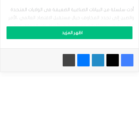
T
C
أدت سلسلة من البيانات الصناعية الضعيفة فى الولايات المتحدة
U
والصين ‏إلى تجدد المخاوف حيال مستقبل الاقتصاد العالمي ،الأمر
S
D
الذي ينعكس ‏فعليًا بالعزوف عن شراء الأصول ذات المخاطر العالية.‏
)
اظهر المزيد
ل
إقرأ أيضاَ |
الدولار يهبط لأدنى مستوى فى أسبوع قبيل بيانات
م
ي
الوظائف ‏الشهرية
فيسبوك
‫X
لينكدإن
ماسنجر
طباعة
س
ت
ط
ع
ا
ل
نظرة سعرية
ح
ف
•سعر البتكوين اليوم :فى بورصة “بتستامب” تراجع سعر العملة
ا
‏الرقمية “البتكوين” بنحو (897$) بما يعادل نحو 1.6% إلى (55,282$)
ظ
ع
‏الأدنى منذ 8 أغسطس الماضي، من سعر افتتاح تعاملات اليوم
ل
‏عند(56,179$)، و سجل أعلى مستوى عند (56,829$). ‏
ى
م
ك