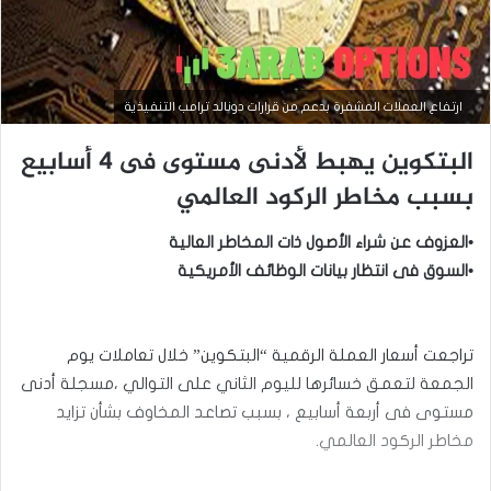
ارتفاع العملات المشفرة بدعم من قرارات دونالد ترامب التنفيذية
التحليل الفني للعملات
البتكوين يهبط لأدنى مستوى فى 4 أسابيع
أغسطس
27,
بسبب مخاطر ‏الركود العالمي
2025
س
•العزوف عن شراء الأصول ذات المخاطر العالية
ع
ر
•السوق فى انتظار بيانات الوظائف الأمريكية
ا
ل
ب
ت
تراجعت أسعار العملة الرقمية “البتكوين” خلال تعاملات يوم
ك
الجمعة لتعمق ‏خسائرها لليوم الثاني على التوالي ،مسجلة أدنى
و
مستوى فى أربعة أسابيع ‏، بسبب تصاعد المخاوف بشأن تزايد
ي
ن
مخاطر الركود العالمي.‏
(
B