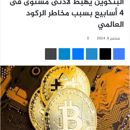
البتكوين يهبط لأدنى مستوى فى
4 أسابيع بسبب مخاطر ‏الركود
العالمي
سبتمبر 6, 2024
0
فيسبوك
‫X
لينكدإن
ماسنجر
تيلقرام
طباعة