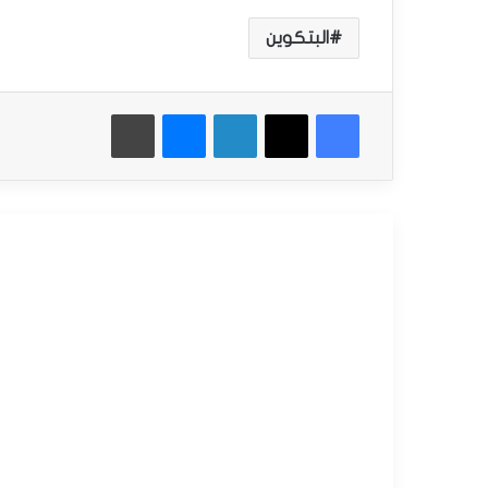
البتكوين
فيسبوك
‫X
لينكدإن
ماسنجر
طباعة
أقرأ التالي
التحليل الفني للعملات
أغسطس
27,
2025
س