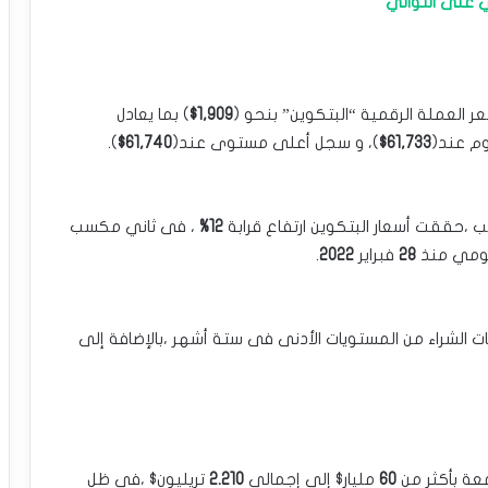
ي على التوالي
 العملة ‏الرقمية “البتكوين” بنحو (
1,909$
) بما يعادل
يوم عند(
61,733$
)، و سجل أعلى مستوى ‏عند(
61,740$
).‏
،حققت أسعار ‏البتكوين ارتفاع قرابة
12%
، فى ثاني مكسب
 يومي منذ
28
فبراير
2022
.‏
 الشراء من ‏المستويات الأدنى فى ستة أشهر ،بالإضافة إلى
عة بأكثر من
60
مليار$ ‏إلى إجمالي
2.210
تريليون$ ،فى ظل