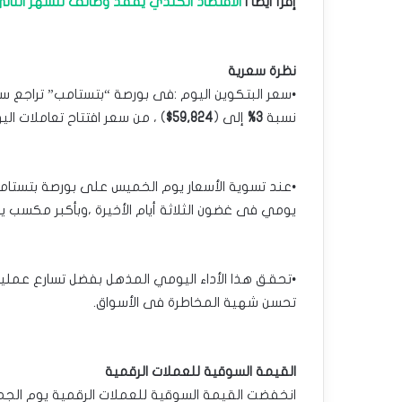
إقرأ أيضاَ |
الاقتصاد الكندي يفقد وظائف للشهر الثان
نظرة سعرية
•سعر البتكوين اليوم :فى بورصة “بتستامب” تراجع سعر
نسبة
3%
إلى (
59,824$
) ‏، من سعر افتتاح تعاملات ال
•عند تسوية الأسعار يوم الخميس على بورصة بتستامب 
يومي فى غضون الثلاثة ‏أيام الأخيرة ،وبأكبر مكسب
•تحقق هذا الأداء اليومي المذهل بفضل تسارع عمليات
تحسن شهية ‏المخاطرة فى الأسواق.‏
القيمة السوقية للعملات الرقمية
انخفضت القيمة السوقية للعملات الرقمية يوم الجم