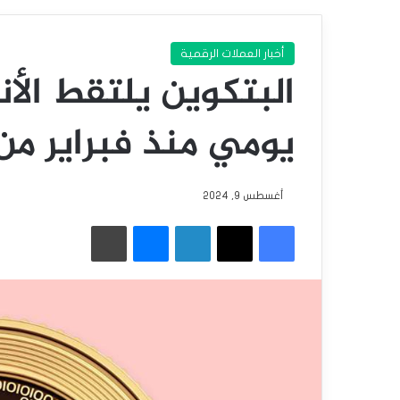
أخبار العملات الرقمية
البتكوين يلتقط ال
يومي منذ فبراير ‏من عام
أغسطس 9, 2024
فيسبوك
‫X
لينكدإن
ماسنجر
طباعة