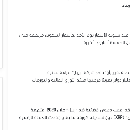
بل.‏
عند تسوية الأسعار ‏يوم الأحد ،فأسعار البتكوين مرتفعة حتى
لخمسة أسابيع الأخيرة.‏
حدة ،قرار بأن تدفع ‏شركة “ريبل” غرامة مدنية
يار دولار تقريبًا فرضتها هيئة الأوراق المالية والبورصات
قد رفعت دعوى ‏قضائية ضد “ريبل” خلال
2020
، متهمة
 (
XRP
) ‎دون تسجيله كورقة مالية. وارتفعت العملة ‏الرقمية