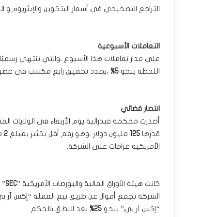
التراجع التصحيحي فى أسعار ‏البتكوين والإيثريوم و الري
التعاملات الأسبوعية
على مدار تعاملات هذا الأسبوع ،والتي تنتهي رسميًا 
اللحظة بنحو
5%
،بصدد تحقيق ‏رابع مكسب فى غضون ا
انتصار قضائي
أصدرت محكمة فيدرالية يوم الأربعاء فى الولايات المت
قدرها
125
مليون دولار ،وهو رقم أقل بكثير ‏بمبلغ
2
مل
‏الأمريكية غرامات على الشركة.‏
كانت هيئة الأوراق المالية والبورصات الأمريكية‎ ‎‏”
” 
الشركة بجمع أموال عن طريق بيع ‏العملة “إكس آر بي”‏‎
“إكس آر بي” بنحو
25%
بعد النطق بالحكم‎.‎