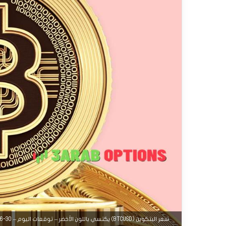
سعر البتكوين (BTCUSD) يكتسي باللون الأخضر – توقعات اليوم – 30-06-2025