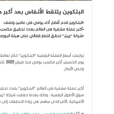
البتكوين يلتقط الأنفاس بعد أكبر مكس
•البتكوين قدم أفضل أداء يومي فى عامين ونصف
•أكبر عملة مشفرة فى العالم بصدد تحقيق مكسب
•شركة “ريبل” تحقق انتصار قضائي على هيئة البورصات 
تراجعت أسعار العملة الرقمية “البتكوين” خلال تعام
يوم الخميس أكبر مكسب يومي منذ ‏فبراير
2022
،لت
‏وجني الأرباح.‏
أكبر عملة مشفرة فى العالم “البتكوين” بصدد تحقي
سوق الأصول الرقمية ، وذلك ‏بعدما حققت شركة “ريبل” 
الأمريكية‎ ‎،الأمر الذي ساهم فى زيادة التدفقات إلى صناديق ‏البتكوين المتداولة فى البورصة.‏