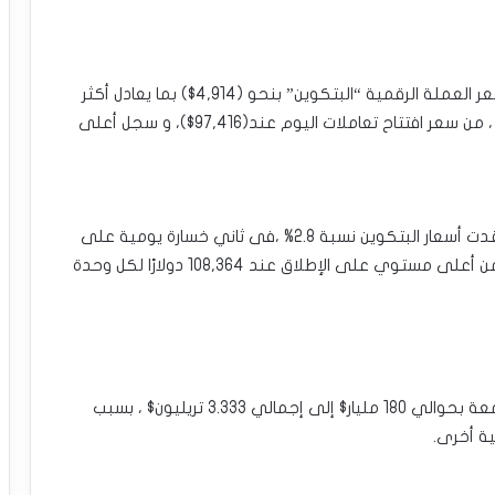
•سعر البتكوين اليوم :فى بورصة “بتستامب” تراجع سعر العملة الرقمية “البتكوين” بنحو (4,914$) بما يعادل أكثر
من 5.0% إلى (92,502$) الأدنى منذ 5 ديسمبر الجاري ، من سعر افتتاح تعاملات اليوم عند(97,416$)، و سجل أعلى
•عند التسوية يوم الخميس على بورصة بتستامب ،فقدت أسعار البتكوين نسبة 2.8% ،فى ثاني خسارة يومية على
التوالي ،بسبب تسارع عمليات التصحيح وجني الأرباح من أعلى مستوي على الإطلاق عند 108,364 دولارًا لكل وحدة
انخفضت القيمة السوقية للعملات الرقمية يوم الجمعة بحوالي 180 مليار$ إلى إجمالي 3.333 تريليون$ ، بسبب
ة أخرى.