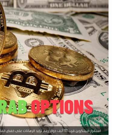
استقرار البيتكوين قرب 111 ألف دولار رغم تزايد الرهانات على خفض الفائدة الأمريكية