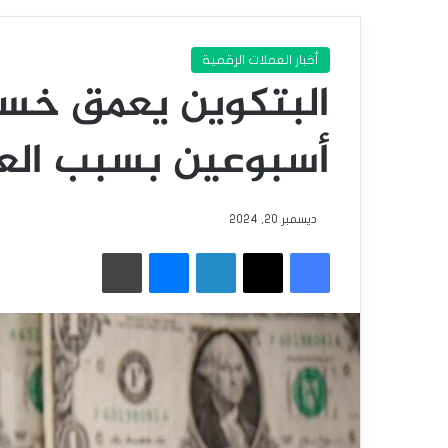
أخبار العملات الرقمية
البتكوين يعمق خسا
أسبوعين بسبب العوا
ديسمبر 20, 2024
فيسبوك
‫X
لينكدإن
ماسنجر
طباعة