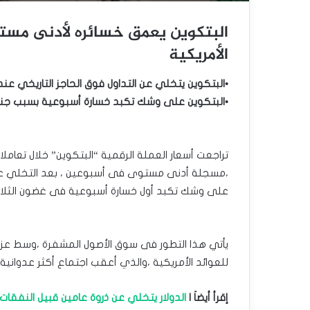
البتكوين يعمق خسائره لأدنى مست
الأمريكية
•البتكوين يتخلي عن التداول فوق الحاجز التاريخي عند 100,000 دولارً
•البتكوين على وشك تكبد خسارة أسبوعية بسبب جني 
تراجعت أسعار العملة الرقمية “البتكوين” خلال تعامل
على وشك تكبد أول خسارة أسبوعية فى غضون الثلاثة أ
يأتي هذا التطور فى سوق الأصول المشفرة ،وسط عز
للعوائد الأمريكية ،والذي أعقب اجتماع أكثر عدوانية 
إقرأ أيضاَ |
الدولار يتخلي عن ذروة عامين قبيل النفقات 