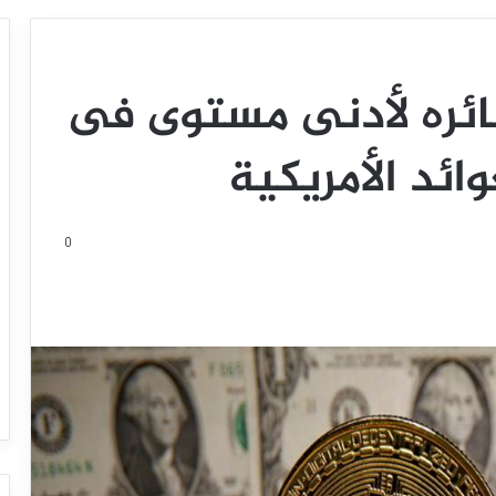
ئره لأدنى مستوى فى
ئد الأمريكية
0