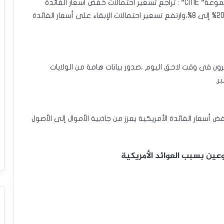
•عقب الاجتماع ، وفقًا لأداة “فيد ووتش” التابعة لمجموعة‎ ‎‎”‎‏CME‏‎”‎‏ : تراجع تسعير احتمالات خفض أسعار الفائدة
الأمريكية بنحو 25 نقطة ‏أساس فى اجتماع يناير من 20% إلى 8%،وارتفع تسعير احتمالات الإبقاء على أسعار الفائدة
رون فى وقت لاحق اليوم ،صدور بيانات هامة من الولايات
ر.
أسعار الفائدة الأمريكية يعزز من جاذبية الأموال إلى الأصول
ين بسبب العوائد الأمريكية