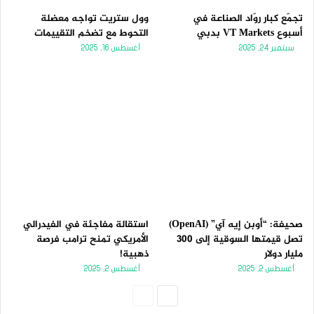
تجمّع كبار روّاد الصناعة في
وول ستريت تواجه معضلة
أسبوع VT Markets بدبي
التحوط مع تضخم التقييمات
سبتمبر 24, 2025
أغسطس 16, 2025
صحيفة: “أوبن إيه آي” (OpenAI)
استقالة مفاجئة في الفيدرالي
تصل قيمتها السوقية إلى 300
الأمريكي تمنح ترامب فرصة
مليار دولار
ذهبية!
أغسطس 2, 2025
أغسطس 2, 2025
الصفحة
الصفحة