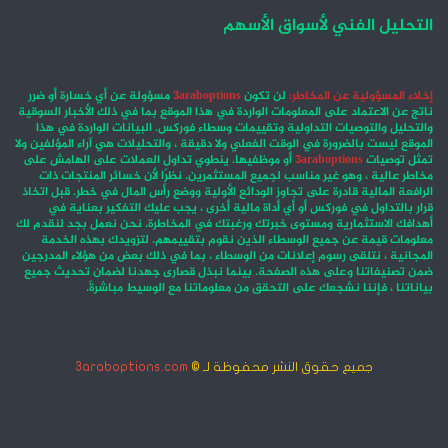
التحليل الفني لأسواق الأسهم
إخلاء المسؤولية عن المخاطر:
لن تكون
3araboptions
مسؤولة عن أي خسارة أو ضرر
ناتج عن الاعتماد على المعلومات الواردة في هذا الموقع بما في ذلك الأخبار السوقية
والتحليل والتوصيات التداولية وتقييمات وسطاء فوركس. البيانات الواردة في هذا
الموقع ليست بالضرورة في الوقت الفعلي ولا دقيقة ، والتحليلات هي آراء المؤلفين ولا
تمثل توصيات
3araboptions
أو موظفيها. ينطوي تداول العملات على الهامش على
مخاطر عالية ، وهو غير مناسب لجميع المستثمرين. نظرًا لأن خسائر المنتجات ذات
الرافعة المالية قادرة على تجاوز الودائع الأولية ووضع رأس المال في خطر. قبل اتخاذ
قرار بالتداول في فوركس أو أي أداة مالية أخرى ، يجب عليك التفكير بعناية في
أهدافك الاستثمارية ومستوى خبرتك ورغبتك في المخاطرة. نحن نعمل بجد لنقدم لك
معلومات قيمة عن جميع الوسطاء الذين نقوم بتقييمهم. لتزويدك بهذه الخدمة
المجانية ، نتلقى رسوم إعلانات من الوسطاء ، بما في ذلك بعض من هؤلاء المدرجين
ضمن تصنيفاتنا وعلى هذه الصفحة. بينما نبذل قصارى جهدنا لضمان تحديث جميع
بياناتنا ، فإننا نشجعك على التحقق من معلوماتنا مع الوسيط مباشرةً.
جميع حقوق النشر محفوظة لـ ©
3araboptions.com
‫X
فيسبوك
انستقرام