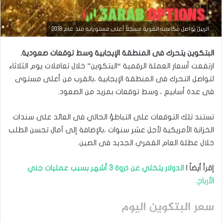
الريبل يواصل مكاسبه القوية مسجلاً أعلى مستوياته منذ عام 2018
التحليل الفني للعملات
أغسطس
البتكوين يتحرك فى المنطقة الإيجابية وسط توقعات ‏صعودية.
27,
ارتفعت أسعار العملة الرقمية “البتكوين” خلال تعاملات يوم الثلاثاء
2025
لتواصل ‏التحرك فى المنطقة الإيجابية ،بالقرب من أعلى مستوى
س
فى عدة أسابيع ، ‏وسط توقعات بمزيد من الصعود.‏
ع
ر
ا
تستند تلك التوقعات على التباطؤ الحالي فى العائد على سندات
ل
الخزانة ‏الأمريكية لأجل عشر سنوات ،بالإضافة إلى آمال تحسن الطلب
ب
ت
خلال عطلة ‏العام القمري الجديد فى الصين.‏
ك
و
ي
إقرأ أيضاً |
الدولار يتخلي
عن ذروة 3 أشهر بسبب عمليات جني
ن
الأرباح.
(
B
سعر البتكوين اليوم
T
C