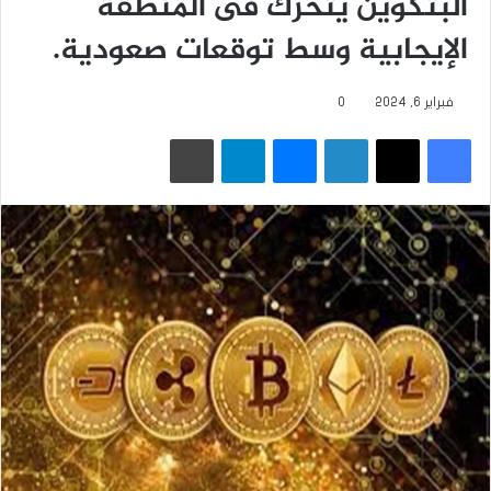
البتكوين يتحرك فى المنطقة
الإيجابية وسط توقعات ‏صعودية.
فبراير 6, 2024
0
فيسبوك
‫X
لينكدإن
ماسنجر
تيلقرام
طباعة