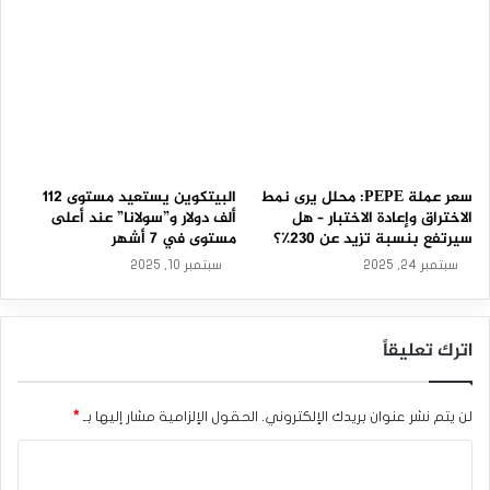
7
الصيني على العملات ‏المشفرة.‏
-
0
وأضافت هو: من المتوقع أن تزداد الثقة فى السوق. حيث أصبح
8
-
التضخم ‏العالمي تحت السيطرة ومع الحدث مع المرتقب لخفض
2
سعر البتكوين إلى ‏النصف فى وقت لاحق هذا العام.
0
2
5
البتكوين يتحرك فى المنطقة الإيجابية وسط توقعات ‏صعودية.
سعر عملة PEPE: محلل يرى نمط
البيتكوين يستعيد مستوى 112
الاختراق وإعادة الاختبار – هل
ألف دولار و”سولانا” عند أعلى
المصدر : اضغط هنا
سيرتفع بنسبة تزيد عن 230٪؟
مستوى في 7 أشهر
سبتمبر 24, 2025
سبتمبر 10, 2025
البتكوين
اترك تعليقاً
لن يتم نشر عنوان بريدك الإلكتروني.
الحقول الإلزامية مشار إليها بـ
*
ا
ل