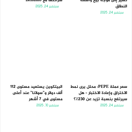
تُشير إلى موجة بيع واسعة
شراكتها مع Bithumb
النطاق
سبتمبر 24, 2025
سبتمبر 24, 2025
سعر عملة PEPE: محلل يرى نمط
البيتكوين يستعيد مستوى 112
الاختراق وإعادة الاختبار – هل
ألف دولار و”سولانا” عند أعلى
سيرتفع بنسبة تزيد عن 230٪؟
مستوى في 7 أشهر
سبتمبر 24, 2025
سبتمبر 10, 2025