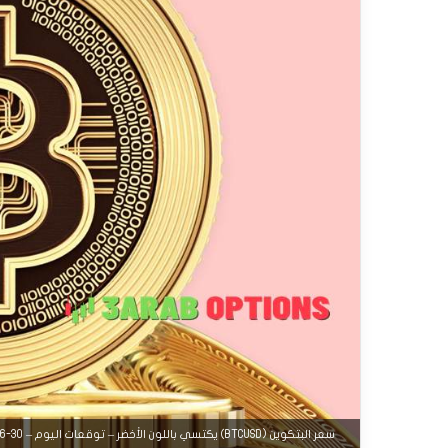
سعر البتكوين (BTCUSD) يكتسي باللون الأخضر – توقعات اليوم – 30-06-2025