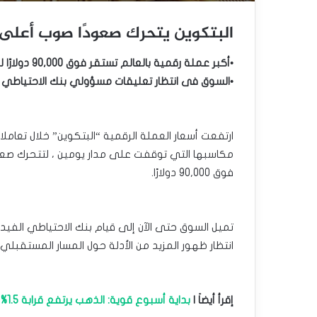
البتكوين يتحرك صعودًا صوب أعلى
•أكبر عملة رقمية بالعالم تستقر فوق 90,000 دولارًا لكل وحدة مشفرة
•السوق فى انتظار تعليقات مسؤولي بنك الاحتياطي ا
ارتفعت أسعار العملة الرقمية “البتكوين” خلال تعام
مكاسبها التي توقفت على مدار يومين ، لتتحرك صعود
فوق 90,000 دولارًا.
تميل السوق حتى الآن إلى قيام بنك الاحتياطي الفيد
انتظار ظهور المزيد من الأدلة حول المسار المستقبلي 
إقرأ أيضاَ |
بداية أسبوع قوية: الذهب يرتفع قرابة 1.5% بدعم توقف صعود الدولار الأمريكي