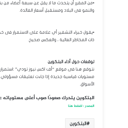
•من المقرر أن يتحدث ما لا يقل عن سبعة أعضاء من ب
والنمو فى البلاد ومستقبل أسعار الفائدة.
•يقول خبراء التشفير أي علامة على الاستمرار فى خفض 
ذات المخاطر العالية ، والعكس صحيح.
توقعات حول أداء البتكوين
نتوقع هنا فى موقع “أف اكس نيوز تودي” :استمرار ت
مستويات قياسية جديدة إذا جاءت تعليقات مسؤولي بن
الأسواق.
البتكوين يتحرك صعودًا صوب أعلى مستوياته ع
المصدر : اضغط هنا
البتكوين