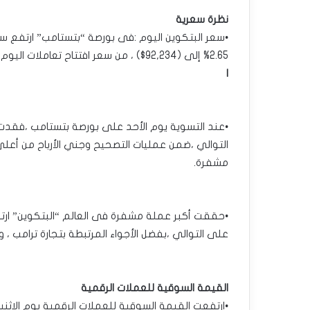
نظرة سعرية
2.65% إلى (92,234$) ، من سعر افتتاح تعاملات اليوم عند(89,865$)، و سجل أدنى مستوى عند(89,652$).
|
مشفرة.
على التوالي ،بفضل الأجواء المرتبطة بتجارة ترامب 
القيمة السوقية للعملات الرقمية