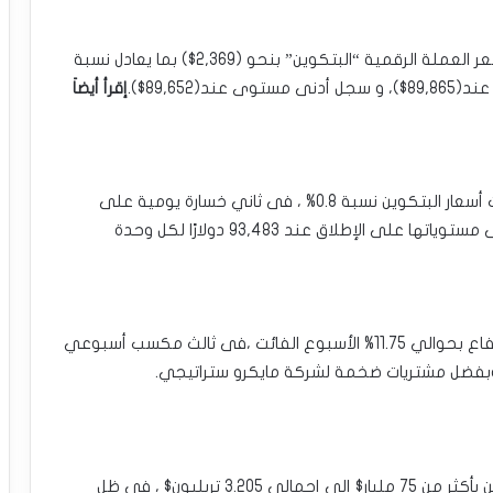
•سعر البتكوين اليوم :فى بورصة “بتستامب” ارتفع سعر العملة الرقمية “البتكوين” بنحو (2,369$) بما يعادل نسبة
إقرأ أيضاَ
•عند التسوية يوم الأحد على بورصة بتستامب ،فقدت أسعار البتكوين نسبة 0.8% ، فى ثاني خسارة يومية على
التوالي ،ضمن عمليات التصحيح وجني الأرباح من أعلى مستوياتها على الإطلاق عند 93,483 دولارًا لكل وحدة
•حققت أكبر عملة مشفرة فى العالم “البتكوين” ارتفاع بحوالي 11.75% الأسبوع الفائت ،فى ثالث مكسب أسبوعي
، وبفضل مشتريات ضخمة لشركة مايكرو ستراتيجي.
•ارتفعت القيمة السوقية للعملات الرقمية يوم الاثنين بأكثر من 75 مليار$ إلى إجمالي 3.205 تريليون$ ، فى ظل