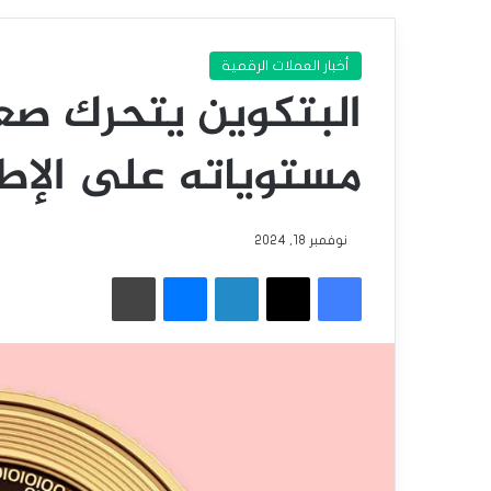
أخبار العملات الرقمية
البتكوين يتحرك صع
مستوياته على الإط
نوفمبر 18, 2024
فيسبوك
‫X
لينكدإن
ماسنجر
طباعة