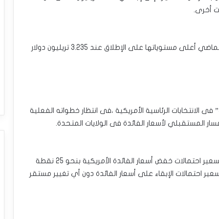
ت أخرى.
•سجلت القيمة السوقية للعملات الرقمية الأسبوع الماضي أعلى مستوياتها على الإطلاق عند 3.235 تريليون دولار
فى الانتخابات الرئاسية الأمريكية ،فى انتظار خطواته الفعلية
لمسار المستقبلي لأسعار الفائدة فى الولايات المتحدة.
•وفقًا لأداة “فيد ووتش” التابعة لمجموعة‎ ‎‎”‎‏CME‏‎”‎‏ : تسعير احتمالات خفض أسعار الفائدة الأمريكية بنحو 25 نقطة
جتماع ديسمبر مستقر حاليًا عند 68% ، وتسعير احتمالات الإبقاء على أسعار الفائدة دون أي تغيير مستقر