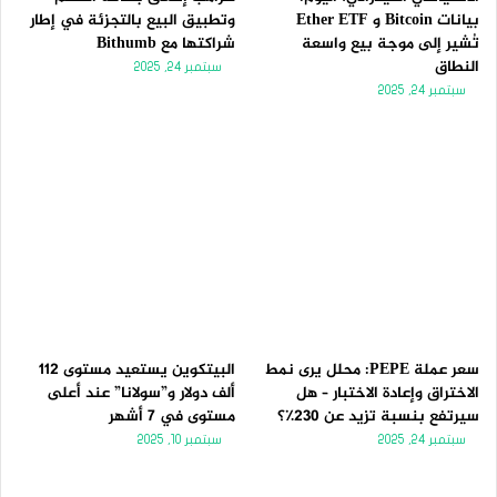
بيانات Bitcoin و Ether ETF
وتطبيق البيع بالتجزئة في إطار
تُشير إلى موجة بيع واسعة
شراكتها مع Bithumb
النطاق
سبتمبر 24, 2025
سبتمبر 24, 2025
سعر عملة PEPE: محلل يرى نمط
البيتكوين يستعيد مستوى 112
الاختراق وإعادة الاختبار – هل
ألف دولار و”سولانا” عند أعلى
سيرتفع بنسبة تزيد عن 230٪؟
مستوى في 7 أشهر
سبتمبر 24, 2025
سبتمبر 10, 2025