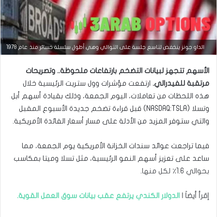
التحليل الفني للعملات
الداو جونز ينخفض لتاسع جلسة على التوالي وهي أطول سلسلة خسائر منذ عام 1978
مارس
الأسهم تتجهز لبيانات التضخم بارتفاعات ملحوظة.. وتصريحات
23,
2026
مرتقبة للفيدرالي.
ارتفعت مؤشرات وول ستريت الرئيسية خلال
س
هذه اللحظات من تعاملات، اليوم الجمعة، وذلك بقيادة أسهم أبل
ع
وتسلا (NASDAQ:TSLA) قبل قراءة تضخم جديدة الأسبوع المقبل
ر
ا
والتي ستوفر المزيد من الأدلة على مسار أسعار الفائدة الأمريكية.
ل
د
فيما تراجعت عوائد سندات الخزانة الأمريكية يوم الجمعة، مما
و
ل
ساعد على تعزيز أسهم النمو الرئيسية، مثل تسلا وميتا بمكاسب
ا
بحوالي 1.6٪ لكل منها.
ر
م
ق
إقرأ أيضاَ |
الدولار الكندي يرتفع عقب بيانات سوق العمل القوية.
ا
ب