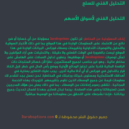
التحليل الفني للسلع
التحليل الفني لأسواق الأسهم
إخلاء المسؤولية عن المخاطر:
لن تكون
3araboptions
مسؤولة عن أي خسارة أو ضرر
ناتج عن الاعتماد على المعلومات الواردة في هذا الموقع بما في ذلك الأخبار السوقية
والتحليل والتوصيات التداولية وتقييمات وسطاء فوركس. البيانات الواردة في هذا
الموقع ليست بالضرورة في الوقت الفعلي ولا دقيقة ، والتحليلات هي آراء المؤلفين ولا
تمثل توصيات
3araboptions
أو موظفيها. ينطوي تداول العملات على الهامش على
مخاطر عالية ، وهو غير مناسب لجميع المستثمرين. نظرًا لأن خسائر المنتجات ذات
الرافعة المالية قادرة على تجاوز الودائع الأولية ووضع رأس المال في خطر. قبل اتخاذ
قرار بالتداول في فوركس أو أي أداة مالية أخرى ، يجب عليك التفكير بعناية في
أهدافك الاستثمارية ومستوى خبرتك ورغبتك في المخاطرة. نحن نعمل بجد لنقدم لك
معلومات قيمة عن جميع الوسطاء الذين نقوم بتقييمهم. لتزويدك بهذه الخدمة
المجانية ، نتلقى رسوم إعلانات من الوسطاء ، بما في ذلك بعض من هؤلاء المدرجين
ضمن تصنيفاتنا وعلى هذه الصفحة. بينما نبذل قصارى جهدنا لضمان تحديث جميع
بياناتنا ، فإننا نشجعك على التحقق من معلوماتنا مع الوسيط مباشرةً.
جميع حقوق النشر محفوظة لـ ©
3araboptions.com