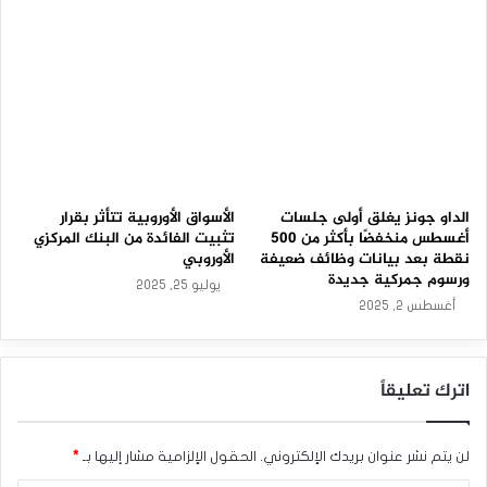
م
–
1.0٪ في كونوكو فيليبس (NYSE:COP) بعد أن رفعت شركة
2
الوساطة Erste Group تصنيف منتج النفط والغاز إلى «الشراء».
3
-
0
تراجع مؤشرا S&P 500 وناسداك بأكثر من 1٪ هذا الأسبوع حيث أثارت
3
بيانات نشاط الخدمات الأقوى من المتوقع وانخفاض مطالبات
-
البطالة الأسبوعية مخاوف من أن الاحتياطي الفيدرالي قد يحافظ
2
0
على أسعار الفائدة أعلى لفترة أطول.
2
الداو جونز يغلق أولى جلسات
الأسواق الأوروبية تتأثر بقرار
6
أغسطس منخفضًا بأكثر من 500
تثبيت الفائدة من البنك المركزي
ومن المقرر صدور قراءة مؤشر أسعار المستهلك لشهر أغسطس
نقطة بعد بيانات وظائف ضعيفة
الأوروبي
ورسوم جمركية جديدة
في 13 سبتمبر القادم، بينما من المقرر اتخاذ قرار السياسة النقدية
يوليو 25, 2025
لمجلس الاحتياطي الفيدرالي في 20 سبتمبر.
أغسطس 2, 2025
ويرى المتداولون فرصة بنسبة 93٪ لبقاء أسعار الفائدة عند
اترك تعليقاً
المستويات الحالية في سبتمبر، في حين أنها تسعر فرصة تقارب
57٪ للتوقف مؤقتًا عن رفع أسعار الفائدة في اجتماع نوفمبر،
وفقًا لأداة متابعة الفائدة الفيدرالية على إنفستنغ السعودية.
لن يتم نشر عنوان بريدك الإلكتروني.
الحقول الإلزامية مشار إليها بـ
*