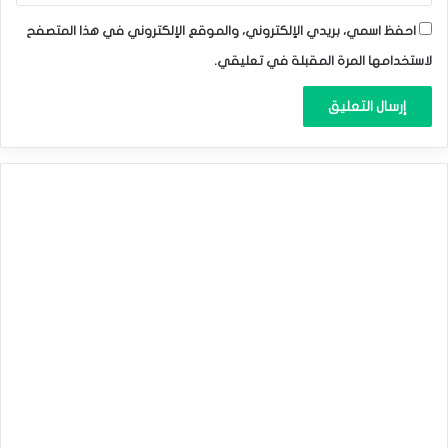
احفظ اسمي، بريدي الإلكتروني، والموقع الإلكتروني في هذا المتصفح
بينما قال رئيس بنك الاحتياطي الفيدرالي في نيويورك، جون
لاستخدامها المرة المقبلة في تعليقي.
ويليامز، إن السياسة النقدية الأمريكية في وضع جيد. مشيرًا إلى
الحاجة لمزيد من البيانات قبل اتخاذ قرار بشأن أسعار الفائدة في
الاجتماع المقبل هذا الشهر.
وفي غضون ذلك، كرر رئيس بنك الاحتياطي الفيدرالي في شيكاغو،
أوستان جولسبي. وجهة نظره بأن الاقتصاد يسير في «المسار
الذهبي»، حيث ينخفض التضخم ولكن يتم تجنب الركود.
ومن المقرر أن تتحدث رئيسة بنك الاحتياطي الفيدرالي في سان
فرانسيسكو ماري دالي في وقت لاحق اليوم.
الأسواق اليوم
ترتفع العقود الآجلة للذهب بنسبة 0.34% إلى 1949 دولار للأوقية.