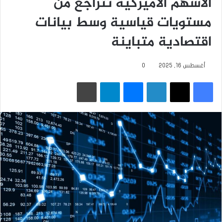
الأسهم الأميركية تتراجع من
مستويات قياسية وسط بيانات
اقتصادية متباينة
أغسطس 16, 2025
0
فيسبوك
‫X
لينكدإن
ماسنجر
تيلقرام
طباعة