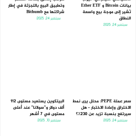
بيانات Bitcoin و Ether ETF
وتطبيق البيع بالتجزئة في إطار
تُشير إلى موجة بيع واسعة
شراكتها مع Bithumb
النطاق
سبتمبر 24, 2025
سبتمبر 24, 2025
سعر عملة PEPE: محلل يرى نمط
البيتكوين يستعيد مستوى 112
الاختراق وإعادة الاختبار – هل
ألف دولار و”سولانا” عند أعلى
سيرتفع بنسبة تزيد عن 230٪؟
مستوى في 7 أشهر
سبتمبر 24, 2025
سبتمبر 10, 2025