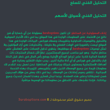
التحليل الفني للسلع
التحليل الفني لأسواق الأسهم
إخلاء المسؤولية عن المخاطر:
لن تكون
3araboptions
مسؤولة عن أي خسارة أو ضرر
ناتج عن الاعتماد على المعلومات الواردة في هذا الموقع بما في ذلك الأخبار السوقية
والتحليل والتوصيات التداولية وتقييمات وسطاء فوركس. البيانات الواردة في هذا
الموقع ليست بالضرورة في الوقت الفعلي ولا دقيقة ، والتحليلات هي آراء المؤلفين ولا
تمثل توصيات
3araboptions
أو موظفيها. ينطوي تداول العملات على الهامش على
مخاطر عالية ، وهو غير مناسب لجميع المستثمرين. نظرًا لأن خسائر المنتجات ذات
الرافعة المالية قادرة على تجاوز الودائع الأولية ووضع رأس المال في خطر. قبل اتخاذ
قرار بالتداول في فوركس أو أي أداة مالية أخرى ، يجب عليك التفكير بعناية في
أهدافك الاستثمارية ومستوى خبرتك ورغبتك في المخاطرة. نحن نعمل بجد لنقدم لك
معلومات قيمة عن جميع الوسطاء الذين نقوم بتقييمهم. لتزويدك بهذه الخدمة
المجانية ، نتلقى رسوم إعلانات من الوسطاء ، بما في ذلك بعض من هؤلاء المدرجين
ضمن تصنيفاتنا وعلى هذه الصفحة. بينما نبذل قصارى جهدنا لضمان تحديث جميع
بياناتنا ، فإننا نشجعك على التحقق من معلوماتنا مع الوسيط مباشرةً.
جميع حقوق النشر محفوظة لـ ©
3araboptions.com