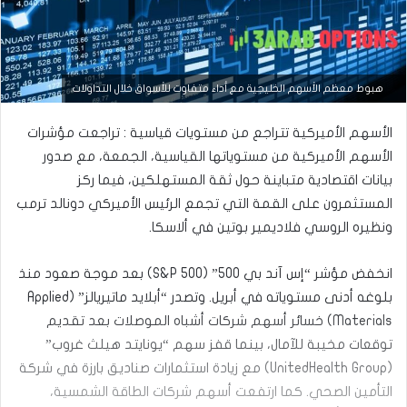
هبوط معظم الأسهم الخليجية مع أداء متفاوت للأسواق خلال التداولات.
الأسهم الأميركية تتراجع من مستويات قياسية : تراجعت مؤشرات
الأسهم الأميركية من مستوياتها القياسية، الجمعة، مع صدور
بيانات اقتصادية متباينة حول ثقة المستهلكين، فيما ركز
المستثمرون على القمة التي تجمع الرئيس الأميركي دونالد ترمب
ونظيره الروسي فلاديمير بوتين في ألاسكا.
أخبار سوق الأسهم
انخفض مؤشر “إس آند بي 500” (S&P 500) بعد موجة صعود منذ
أغسطس
بلوغه أدنى مستوياته في أبريل. وتصدر “أبلايد ماتيريالز” (Applied
26,
Materials) خسائر أسهم شركات أشباه الموصلات بعد تقديم
2024
توقعات مخيبة للآمال، بينما قفز سهم “يونايتد هيلث غروب”
ج
(UnitedHealth Group) مع زيادة استثمارات صناديق بارزة في شركة
و
ل
التأمين الصحي. كما ارتفعت أسهم شركات الطاقة الشمسية،