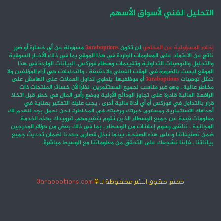
التحليل الفني لأسواق الأسهم
إخلاء المسؤولية عن المخاطر:
لن تكون
3araboptions
مسؤولة عن أي خسارة أو ضرر
ناتج عن الاعتماد على المعلومات الواردة في هذا الموقع بما في ذلك الأخبار السوقية
والتحليل والتوصيات التداولية وتقييمات وسطاء فوركس. البيانات الواردة في هذا
الموقع ليست بالضرورة في الوقت الفعلي ولا دقيقة ، والتحليلات هي آراء المؤلفين ولا
تمثل توصيات
3araboptions
أو موظفيها. ينطوي تداول العملات على الهامش على
مخاطر عالية ، وهو غير مناسب لجميع المستثمرين. نظرًا لأن خسائر المنتجات ذات
الرافعة المالية قادرة على تجاوز الودائع الأولية ووضع رأس المال في خطر. قبل اتخاذ
قرار بالتداول في فوركس أو أي أداة مالية أخرى ، يجب عليك التفكير بعناية في
أهدافك الاستثمارية ومستوى خبرتك ورغبتك في المخاطرة. نحن نعمل بجد لنقدم لك
معلومات قيمة عن جميع الوسطاء الذين نقوم بتقييمهم. لتزويدك بهذه الخدمة
المجانية ، نتلقى رسوم إعلانات من الوسطاء ، بما في ذلك بعض من هؤلاء المدرجين
ضمن تصنيفاتنا وعلى هذه الصفحة. بينما نبذل قصارى جهدنا لضمان تحديث جميع
بياناتنا ، فإننا نشجعك على التحقق من معلوماتنا مع الوسيط مباشرةً.
جميع حقوق النشر محفوظة لـ ©
3araboptions.com
‫X
فيسبوك
انستقرام