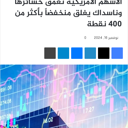
الأسهم الأمريكية تعمق خسائرها
وناسداك يغلق منخفضاً بأكثر من
400 نقطة
نوفمبر 16, 2024
0
فيسبوك
‫X
لينكدإن
ماسنجر
تيلقرام
طباعة