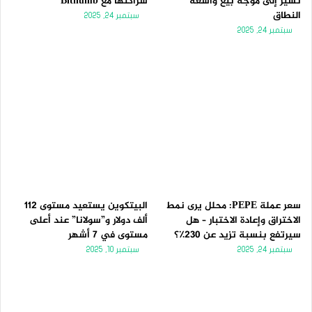
تُشير إلى موجة بيع واسعة
شراكتها مع Bithumb
النطاق
سبتمبر 24, 2025
سبتمبر 24, 2025
سعر عملة PEPE: محلل يرى نمط
البيتكوين يستعيد مستوى 112
الاختراق وإعادة الاختبار – هل
ألف دولار و”سولانا” عند أعلى
سيرتفع بنسبة تزيد عن 230٪؟
مستوى في 7 أشهر
سبتمبر 24, 2025
سبتمبر 10, 2025