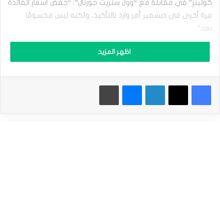
كولينز” في مقابلة مع “وول ستريت جورنال”: “خفض أسعار الفائدة
ا
مرة أخرى في ديسمبر أمر وارد بالتأكيد، ولكنه ليس محسومًا
ل
أ
بعد”.
س
ه
اظهر المزيد
م
ا
وأظهرت أداة “فيد واتش”، توقع الأسواق بنسبة 61.9% خفض
ل
الاحتياطي الفيدرالي لأسعار الفائدة بمقدار 25 نقطة أساس خلال
أ
فيسبوك
‫X
لينكدإن
ماسنجر
طباعة
م
اجتماع ديسمبر، وهو ما يعد انخفاضًا من 85.5% قبل شهر.
ر
ي
ك
ي
كان رئيس مجلس الاحتياطي الفيدرالي “جيروم باول” قد صرح أمس
ة
الخميس بأن النمو الاقتصادي القوي في الولايات المتحدة سوف
ت
يتيح لأعضاء البنك المركزي عدم التعجل في اتخاذ قرارات حول
ق
ل
مدى وسرعة خفض الفائدة.
ل
خ
س
ا
ووصف جيروم باول نمو الاقتصاد الأمريكي حالياً بأنه الأفضل على
ئ
الإطلاق بين أي اقتصاد رئيسي في العالم، رغم النمو المخيب