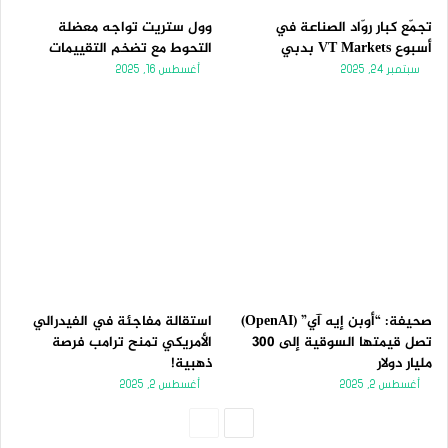
تجمّع كبار روّاد الصناعة في
وول ستريت تواجه معضلة
أسبوع VT Markets بدبي
التحوط مع تضخم التقييمات
سبتمبر 24, 2025
أغسطس 16, 2025
صحيفة: “أوبن إيه آي” (OpenAI)
استقالة مفاجئة في الفيدرالي
تصل قيمتها السوقية إلى 300
الأمريكي تمنح ترامب فرصة
مليار دولار
ذهبية!
أغسطس 2, 2025
أغسطس 2, 2025
الصفحة
الصفحة