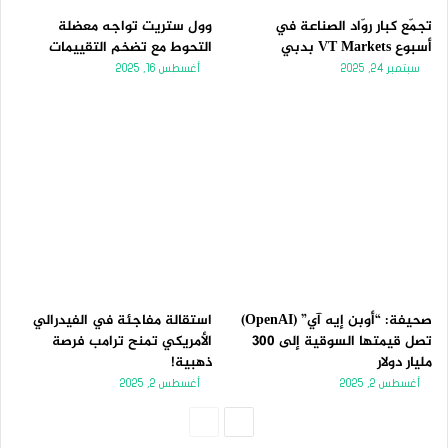
تجمّع كبار روّاد الصناعة في
وول ستريت تواجه معضلة
أسبوع VT Markets بدبي
التحوط مع تضخم التقييمات
سبتمبر 24, 2025
أغسطس 16, 2025
صحيفة: “أوبن إيه آي” (OpenAI)
استقالة مفاجئة في الفيدرالي
تصل قيمتها السوقية إلى 300
الأمريكي تمنح ترامب فرصة
مليار دولار
ذهبية!
أغسطس 2, 2025
أغسطس 2, 2025
الصفحة
الصفحة