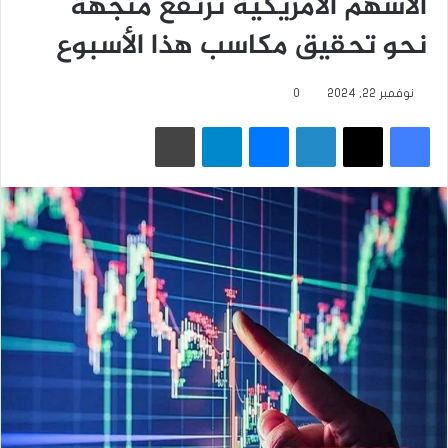
الأسهم الأمريكية ترتفع متجهة
نحو تحقيق مكاسب هذا الأسبوع
نوفمبر 22, 2024
0
فيسبوك
‫X
لينكدإن
ماسنجر
تيلقرام
طباعة