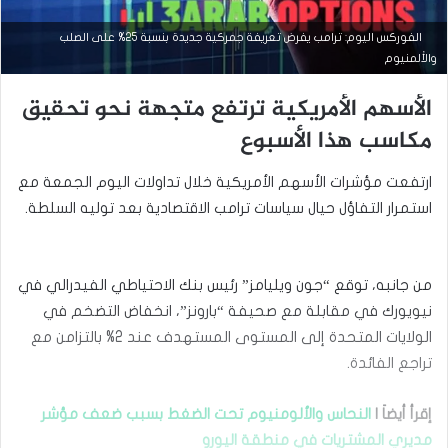
الفوركس اليوم: ترامب يفرض تعريفة جمركية جديدة بنسبة 25% على الصلب
والألمنيوم
الأسهم الأمريكية ترتفع متجهة نحو تحقيق
مكاسب هذا الأسبوع
ارتفعت مؤشرات الأسهم الأمريكية خلال تداولات اليوم الجمعة مع
استمرار التفاؤل حيال سياسات ترامب الاقتصادية بعد توليه السلطة.
من جانبه، توقع “جون ويليامز” رئيس بنك الاحتياطي الفيدرالي في
نيويورك في مقابلة مع صحيفة “بارونز”، انخفاض التضخم في
أخبار إقتصادية
الولايات المتحدة إلى المستوى المستهدف عند 2% بالتزامن مع
ديسمبر
تراجع الفائدة.
31,
2024
إقرأ أيضاَ |
النحاس والألومنيوم تحت الضغط بسبب ضعف مؤشر
ا
مديري المشتريات في منطقة اليورو