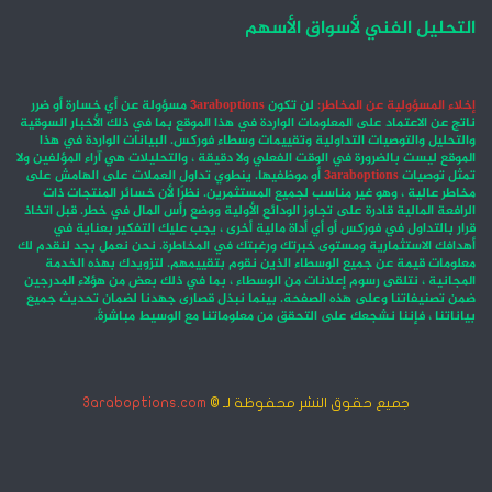
التحليل الفني لأسواق الأسهم
إخلاء المسؤولية عن المخاطر:
لن تكون
3araboptions
مسؤولة عن أي خسارة أو ضرر
ناتج عن الاعتماد على المعلومات الواردة في هذا الموقع بما في ذلك الأخبار السوقية
والتحليل والتوصيات التداولية وتقييمات وسطاء فوركس. البيانات الواردة في هذا
الموقع ليست بالضرورة في الوقت الفعلي ولا دقيقة ، والتحليلات هي آراء المؤلفين ولا
تمثل توصيات
3araboptions
أو موظفيها. ينطوي تداول العملات على الهامش على
مخاطر عالية ، وهو غير مناسب لجميع المستثمرين. نظرًا لأن خسائر المنتجات ذات
الرافعة المالية قادرة على تجاوز الودائع الأولية ووضع رأس المال في خطر. قبل اتخاذ
قرار بالتداول في فوركس أو أي أداة مالية أخرى ، يجب عليك التفكير بعناية في
أهدافك الاستثمارية ومستوى خبرتك ورغبتك في المخاطرة. نحن نعمل بجد لنقدم لك
معلومات قيمة عن جميع الوسطاء الذين نقوم بتقييمهم. لتزويدك بهذه الخدمة
المجانية ، نتلقى رسوم إعلانات من الوسطاء ، بما في ذلك بعض من هؤلاء المدرجين
ضمن تصنيفاتنا وعلى هذه الصفحة. بينما نبذل قصارى جهدنا لضمان تحديث جميع
بياناتنا ، فإننا نشجعك على التحقق من معلوماتنا مع الوسيط مباشرةً.
جميع حقوق النشر محفوظة لـ ©
3araboptions.com
‫X
فيسبوك
انستقرام