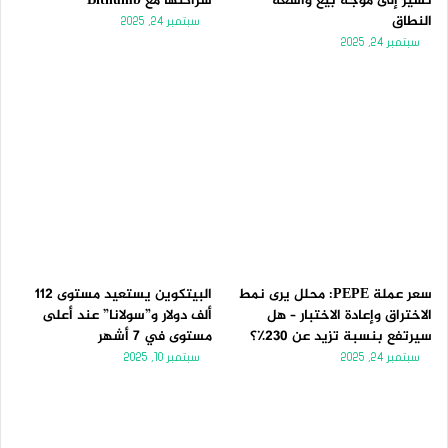
تُشير إلى موجة بيع واسعة
شراكتها مع Bithumb
النطاق
سبتمبر 24, 2025
سبتمبر 24, 2025
سعر عملة PEPE: محلل يرى نمط
البيتكوين يستعيد مستوى 112
الاختراق وإعادة الاختبار – هل
ألف دولار و”سولانا” عند أعلى
سيرتفع بنسبة تزيد عن 230٪؟
مستوى في 7 أشهر
سبتمبر 24, 2025
سبتمبر 10, 2025