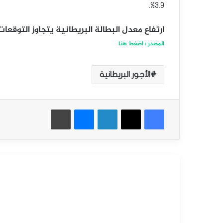
3.9%.
ارتفاع معدل البطالة البريطانية يتجاوز التوقع
المصدر : اضغط هنا
الأجور البريطانية
فيسبوك
‫X
لينكدإن
ماسنجر
طباعة
أقرأ التالي
الصفحة الرئيسية