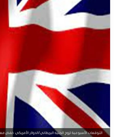
التوقعات الأسبوعية لزوج الجنيه البريطاني/الدولار الأمريكي: خفض مع