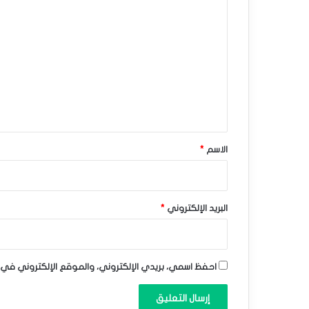
ا
ط
ل
ل
ت
أ
ع
د
ل
ي
ن
ق
ى
*
الاسم
*
م
س
ت
البريد الإلكتروني
*
و
ى
احفظ اسمي، بريدي الإلكتروني، والموقع الإلكتروني في 
ف