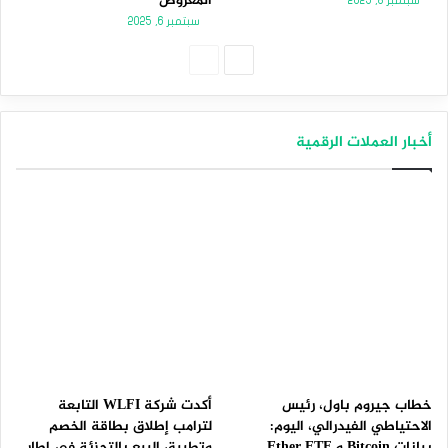
المعروض
سبتمبر 8, 2025
سبتمبر 6, 2025
الصفحة
الصفحة
التالية
السابقة
أخبار العملات الرقمية
خطاب جيروم باول، رئيس
أكدت شركة WLFI التابعة
الاحتياطي الفيدرالي، اليوم:
لترامب إطلاق بطاقة الخصم
بيانات Bitcoin و Ether ETF
وتطبيق البيع بالتجزئة في إطار