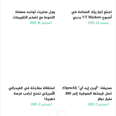
تجمّع كبار روّاد الصناعة في
وول ستريت تواجه معضلة
أسبوع VT Markets بدبي
التحوط مع تضخم التقييمات
سبتمبر 24, 2025
أغسطس 16, 2025
صحيفة: “أوبن إيه آي” (OpenAI)
استقالة مفاجئة في الفيدرالي
تصل قيمتها السوقية إلى 300
الأمريكي تمنح ترامب فرصة
مليار دولار
ذهبية!
أغسطس 2, 2025
أغسطس 2, 2025
الصفحة
الصفحة