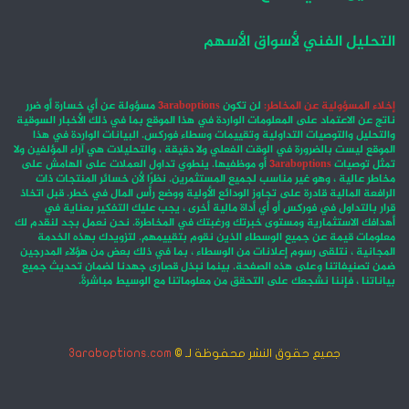
التحليل الفني لأسواق الأسهم
إخلاء المسؤولية عن المخاطر:
لن تكون
3araboptions
مسؤولة عن أي خسارة أو ضرر
ناتج عن الاعتماد على المعلومات الواردة في هذا الموقع بما في ذلك الأخبار السوقية
والتحليل والتوصيات التداولية وتقييمات وسطاء فوركس. البيانات الواردة في هذا
الموقع ليست بالضرورة في الوقت الفعلي ولا دقيقة ، والتحليلات هي آراء المؤلفين ولا
تمثل توصيات
3araboptions
أو موظفيها. ينطوي تداول العملات على الهامش على
مخاطر عالية ، وهو غير مناسب لجميع المستثمرين. نظرًا لأن خسائر المنتجات ذات
الرافعة المالية قادرة على تجاوز الودائع الأولية ووضع رأس المال في خطر. قبل اتخاذ
قرار بالتداول في فوركس أو أي أداة مالية أخرى ، يجب عليك التفكير بعناية في
أهدافك الاستثمارية ومستوى خبرتك ورغبتك في المخاطرة. نحن نعمل بجد لنقدم لك
معلومات قيمة عن جميع الوسطاء الذين نقوم بتقييمهم. لتزويدك بهذه الخدمة
المجانية ، نتلقى رسوم إعلانات من الوسطاء ، بما في ذلك بعض من هؤلاء المدرجين
ضمن تصنيفاتنا وعلى هذه الصفحة. بينما نبذل قصارى جهدنا لضمان تحديث جميع
بياناتنا ، فإننا نشجعك على التحقق من معلوماتنا مع الوسيط مباشرةً.
جميع حقوق النشر محفوظة لـ ©
3araboptions.com
‫X
فيسبوك
انستقرام