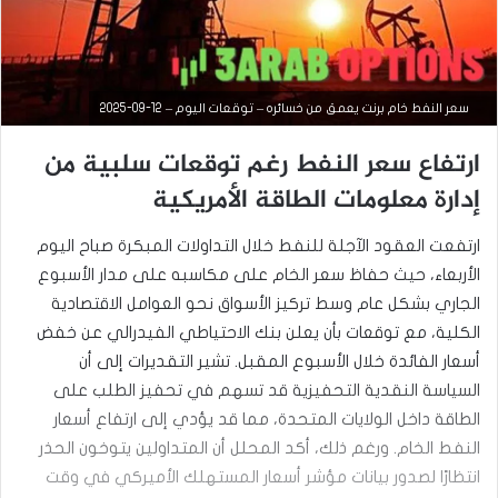
سعر النفط خام برنت يعمق من خسائره – توقعات اليوم – 12-09-2025
ارتفاع سعر النفط رغم توقعات سلبية من
إدارة معلومات الطاقة الأمريكية
ارتفعت العقود الآجلة للنفط خلال التداولات المبكرة صباح اليوم
الأربعاء، حيث حفاظ سعر الخام على مكاسبه على مدار الأسبوع
الجاري بشكل عام وسط تركيز الأسواق نحو العوامل الاقتصادية
الكلية، مع توقعات بأن يعلن بنك الاحتياطي الفيدرالي عن خفض
أسعار الفائدة خلال الأسبوع المقبل. تشير التقديرات إلى أن
السياسة النقدية التحفيزية قد تسهم في تحفيز الطلب على
التحليل الفني للسلع
الطاقة داخل الولايات المتحدة، مما قد يؤدي إلى ارتفاع أسعار
سبتمبر
النفط الخام. ورغم ذلك، أكد المحلل أن المتداولين يتوخون الحذر
9,
انتظارًا لصدور بيانات مؤشر أسعار المستهلك الأميركي في وقت
2025