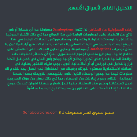
التحليل الفني لأسواق الأسهم
إخلاء المسؤولية عن المخاطر:
لن تكون
3araboptions
مسؤولة عن أي خسارة أو ضرر
ناتج عن الاعتماد على المعلومات الواردة في هذا الموقع بما في ذلك الأخبار السوقية
والتحليل والتوصيات التداولية وتقييمات وسطاء فوركس. البيانات الواردة في هذا
الموقع ليست بالضرورة في الوقت الفعلي ولا دقيقة ، والتحليلات هي آراء المؤلفين ولا
تمثل توصيات
3araboptions
أو موظفيها. ينطوي تداول العملات على الهامش على
مخاطر عالية ، وهو غير مناسب لجميع المستثمرين. نظرًا لأن خسائر المنتجات ذات
الرافعة المالية قادرة على تجاوز الودائع الأولية ووضع رأس المال في خطر. قبل اتخاذ
قرار بالتداول في فوركس أو أي أداة مالية أخرى ، يجب عليك التفكير بعناية في
أهدافك الاستثمارية ومستوى خبرتك ورغبتك في المخاطرة. نحن نعمل بجد لنقدم لك
معلومات قيمة عن جميع الوسطاء الذين نقوم بتقييمهم. لتزويدك بهذه الخدمة
المجانية ، نتلقى رسوم إعلانات من الوسطاء ، بما في ذلك بعض من هؤلاء المدرجين
ضمن تصنيفاتنا وعلى هذه الصفحة. بينما نبذل قصارى جهدنا لضمان تحديث جميع
بياناتنا ، فإننا نشجعك على التحقق من معلوماتنا مع الوسيط مباشرةً.
جميع حقوق النشر محفوظة لـ ©
3araboptions.com
‫X
فيسبوك
انستقرام