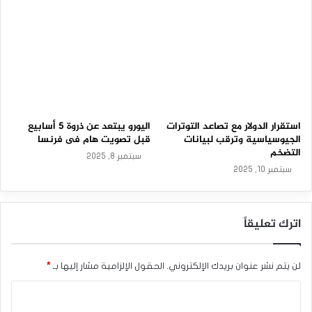
م
على الجانب الاخر،
صعد الجنيه الإسترليني مقابل الدولار الكندي
–
بنسبة 0.16% حيث سجل الزوج مستويات 1.71177. كما تقدم الجنيه
2
3
الإسترليني مقابل الين الياباني بنسبة 0.19% ليتداول عند 182.5145.
-
كما ارتفع الجنيه الإسترليني مقابل الدولار النيوزيلندي بنسبة
0
0.47% ليصل إلى 2.10354. اخيرًا صعد الجنيه الإسترليني مقابل
3
-
الدولار الأسترالي بنسبة 0.49% ليتداول 1.95427.
2
0
استقرار الدولار مع تصاعد التوترات
اليورو يبتعد عن ذروة 5 أسابيع
2
الجيوسياسية وترقب لبيانات
قبل تصويت هام فى فرنسا
6
التضخم
سبتمبر 8, 2025
سبتمبر 10, 2025
ارتفاع الجنيه الإسترليني وسط تباين التوقعات المستقبلية لأسعار
اترك تعليقاً
الفائدة في المملكة المتحدة.
المصدر : إضغط هنا
لن يتم نشر عنوان بريدك الإلكتروني.
الحقول الإلزامية مشار إليها بـ
*
ا
أسعار الفائدة
الجنيه الاسترليني
ل