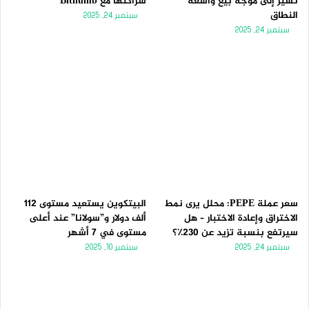
تُشير إلى موجة بيع واسعة
شراكتها مع Bithumb
النطاق
سبتمبر 24, 2025
سبتمبر 24, 2025
سعر عملة PEPE: محلل يرى نمط
البيتكوين يستعيد مستوى 112
الاختراق وإعادة الاختبار – هل
ألف دولار و”سولانا” عند أعلى
سيرتفع بنسبة تزيد عن 230٪؟
مستوى في 7 أشهر
سبتمبر 24, 2025
سبتمبر 10, 2025