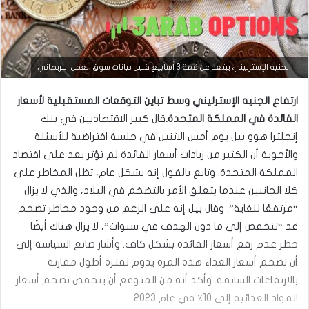
التحليل الفني للعملات
الجنيه الإسترليني يبتعد عن قمة 3 أسابيع قبيل بيانات سوق العمل البريطاني
مارس
ارتفاع الجنيه الإسترليني وسط تباين التوقعات المستقبلية لأسعار
23,
2026
الفائدة في المملكة المتحدة.
قال كبير الاقتصاديين في بنك
س
إنجلترا هوو بيل يوم أمس الاثنين في جلسة افتراضية للأسئلة
ع
والأجوبة أن الكثير من زيادات أسعار الفائدة لم تؤثر بعد على اقتصاد
ر
ا
المملكة المتحدة. وتابع بالقول إنه بشكل عام، تظل المخاطر على
ل
كلا الجانبين عندما يتعلق الأمر بالتضخم في البلاد، والذي لا يزال
د
و
“مرتفعًا للغاية”. وقال بيل إنه على الرغم من وجود مخاطر تضخم
ل
قد “تنخفض إلى ما دون الهدف في سنوات”، لا يزال هناك أيضًا
ا
خطر عدم رفع أسعار الفائدة بشكل كاف. وأشار صانع السياسة إلى
ر
م
أن تضخم أسعار الغذاء هذه المرة يدوم لفترة أطول مقارنة
ق
بالارتفاعات السابقة. وأكد أنه من المتوقع أن ينخفض تضخم أسعار
ا
المواد الغذائية إلى 10٪ في عام 2023.
ب