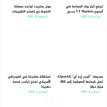
تجمّع كبار روّاد الصناعة في
وول ستريت تواجه معضلة
أسبوع VT Markets بدبي
التحوط مع تضخم التقييمات
سبتمبر 24, 2025
أغسطس 16, 2025
صحيفة: “أوبن إيه آي” (OpenAI)
استقالة مفاجئة في الفيدرالي
تصل قيمتها السوقية إلى 300
الأمريكي تمنح ترامب فرصة
مليار دولار
ذهبية!
أغسطس 2, 2025
أغسطس 2, 2025
الصفحة
الصفحة