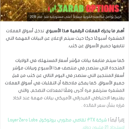
التحليل الفني للعملات
الريبل يواصل مكاسبه القوية مسجلاً أعلى مستوياته منذ عام 2018
مارس
أهم ما يحرك العملات الرقمية هذا الأسبوع.
تدخل أسواق العملات
23,
2026
المشفرة أسبوعًا حرجًا حيث سيتم الإعلان عن البيانات المهمة التي
س
تتابعها جميع الأسواق عن كثب.
ع
ر
ا
كما سيتم متابعة بيانات مؤشر أسعار المستهلك في الولايات
ل
المتحدة التي ستصدر في منتصف هذا الأسبوع وبيانات مؤشر
د
أسعار المنتجين التي ستصدر في اليوم التالي عن كثب من قبل
و
ل
جميع الأسواق. كما يمكن ملاحظة أن التقلبات في أسواق العملات
ا
المشفرة سترتفع مرة أخرى وفقًا لمعدلات التضخم، والتي
ر
م
يعتبرها الاحتياطي الفيدرالي الأمريكي بيانات مهمة عند اتخاذ
ق
قراره بشأن سعر الفائدة .
ا
ب
ل
إقرأ أيضاَ |
شركة FTX تقاضي مطوري بروتوكول LayerZero Labs
ا
لاسترداد 21 مليون دولار.