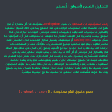
التحليل الفني لأسواق الأسهم
إخلاء المسؤولية عن المخاطر:
لن تكون
3araboptions
مسؤولة عن أي خسارة أو ضرر
ناتج عن الاعتماد على المعلومات الواردة في هذا الموقع بما في ذلك الأخبار السوقية
والتحليل والتوصيات التداولية وتقييمات وسطاء فوركس. البيانات الواردة في هذا
الموقع ليست بالضرورة في الوقت الفعلي ولا دقيقة ، والتحليلات هي آراء المؤلفين ولا
تمثل توصيات
3araboptions
أو موظفيها. ينطوي تداول العملات على الهامش على
مخاطر عالية ، وهو غير مناسب لجميع المستثمرين. نظرًا لأن خسائر المنتجات ذات
الرافعة المالية قادرة على تجاوز الودائع الأولية ووضع رأس المال في خطر. قبل اتخاذ
قرار بالتداول في فوركس أو أي أداة مالية أخرى ، يجب عليك التفكير بعناية في
أهدافك الاستثمارية ومستوى خبرتك ورغبتك في المخاطرة. نحن نعمل بجد لنقدم لك
معلومات قيمة عن جميع الوسطاء الذين نقوم بتقييمهم. لتزويدك بهذه الخدمة
المجانية ، نتلقى رسوم إعلانات من الوسطاء ، بما في ذلك بعض من هؤلاء المدرجين
ضمن تصنيفاتنا وعلى هذه الصفحة. بينما نبذل قصارى جهدنا لضمان تحديث جميع
بياناتنا ، فإننا نشجعك على التحقق من معلوماتنا مع الوسيط مباشرةً.
جميع حقوق النشر محفوظة لـ ©
3araboptions.com
‫X
فيسبوك
انستقرام