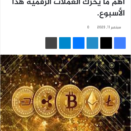
أهم ما يحرك العملات الرقمية هذا
الأسبوع.
سبتمبر 11, 2023
0
فيسبوك
‫X
لينكدإن
ماسنجر
تيلقرام
طباعة