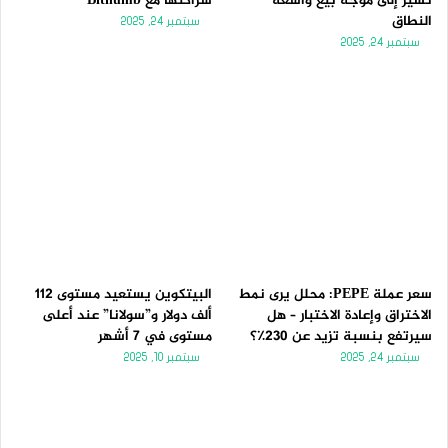
تُشير إلى موجة بيع واسعة
شراكتها مع Bithumb
النطاق
سبتمبر 24, 2025
سبتمبر 24, 2025
سعر عملة PEPE: محلل يرى نمط
البيتكوين يستعيد مستوى 112
الاختراق وإعادة الاختبار – هل
ألف دولار و”سولانا” عند أعلى
سيرتفع بنسبة تزيد عن 230٪؟
مستوى في 7 أشهر
سبتمبر 24, 2025
سبتمبر 10, 2025