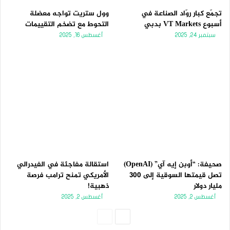
تجمّع كبار روّاد الصناعة في
وول ستريت تواجه معضلة
أسبوع VT Markets بدبي
التحوط مع تضخم التقييمات
سبتمبر 24, 2025
أغسطس 16, 2025
صحيفة: “أوبن إيه آي” (OpenAI)
استقالة مفاجئة في الفيدرالي
تصل قيمتها السوقية إلى 300
الأمريكي تمنح ترامب فرصة
مليار دولار
ذهبية!
أغسطس 2, 2025
أغسطس 2, 2025
الصفحة
الصفحة