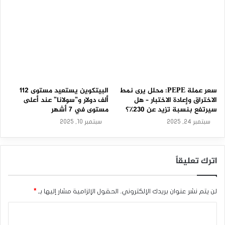
2
المشفرة تحت الضغط. لدرجة أن الوضع غير المؤكد في الأسواق
3
-
العالمية يتسبب في بقاء الطلب على الدولار قوياً. بدعم من
0
سياسة الفائدة المرتفعة التي ينتهجها بنك الاحتياطي الفيدرالي.
3
-
وقد بدأ DXY الأسبوع في مسار هبوطي. حيث اختبر 105 مستويات
2
الأسبوع الماضي، مما يؤكد أن شهيته للمخاطرة لا تزال منخفضة.
0
وهذا يضمن أن يظل تدفق الأموال نحو أسواق العملات المشفرة
2
6
ضعيفًا.
سعر عملة PEPE: محلل يرى نمط
البيتكوين يستعيد مستوى 112
الاختراق وإعادة الاختبار – هل
ألف دولار و”سولانا” عند أعلى
سيرتفع بنسبة تزيد عن 230٪؟
مستوى في 7 أشهر
ويعتبر التطور المهم الآخر خلال الأسبوع هو إعلان البنك المركزي
سبتمبر 24, 2025
سبتمبر 10, 2025
الأوروبي عن قراره بشأن سعر الفائدة. ومن المتوقع أن يبقي البنك
على سعر الفائدة ثابتًا هذا الشهر.
اترك تعليقاً
وفي ظل كل هذه التوقعات، بدأت أسواق العملات الرقمية
الأسبوع الجديد بالمحافظة على اتجاهها الهبوطي. كما بدأ
لن يتم نشر عنوان بريدك الإلكتروني.
الحقول الإلزامية مشار إليها بـ
*
البيتكوين تعاملات الأسبوع عند 25,820 دولارًا أمريكيًا بانخفاض
جزئي بنسبة 0.2٪ خلال الـ 24 ساعة الماضية. ومن ناحية أخرى،
ا
يتحرك إيثريوم حول حد 1600 دولار في ساعات الصباح، بانخفاض
ل