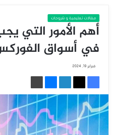
مقالات تعليمية و شروحات
أهم الأمور التي يجب
في أسواق الفوركس
فبراير 19, 2024
فيسبوك
‫X
لينكدإن
ماسنجر
طباعة