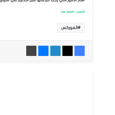
أهم الأمور التي يجب مراعاتها قبل التداول في أسوا
المصدر : اضغط هنا
الفوركس
فيسبوك
‫X
لينكدإن
ماسنجر
طباعة
أقرأ التالي
أخبار العملات
أكتوبر
16,