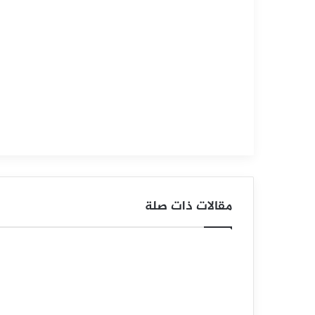
2023
ا
ل
ف
و
ر
ك
س
مقالات ذات صلة
ا
ل
ي
و