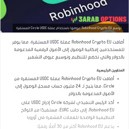
التحليل الفني للعملات
توسع Robinhood Crypto EU عروضها باستخدام عملة Circle USDC المستقرة.
مارس
أضافت Robinhood Crypto EU عملة USDC المستقرة، مما يوفر
23,
2026
للمستخدمين إمكانية الوصول إلى الأصول الرقمية المدعومة
س
بالدولار والتي تخضع للتنظيم وتوسيع عروض التشفير.
ع
ر
العناوين الرئيسية
ا
ل
أضافت Robinhood Crypto EU عملة USDC المستقرة من
د
Circle، مما يتيح لـ 24 مليون حساب مسجل الوصول إلى
و
ل
الأصول المدعومة بالدولار.
ا
أكد الرئيس التنفيذي لشركة Circle إدراج USDC على
ر
م
Robinhood EU، إلى جانب EURC، مستفيدًا من اللوائح
ق
التنظيمية الواضحة للعملات المشفرة في أوروبا.
ا
ب
يدعم Robinhood EU أكثر من 30 أصلًا رقميًا.