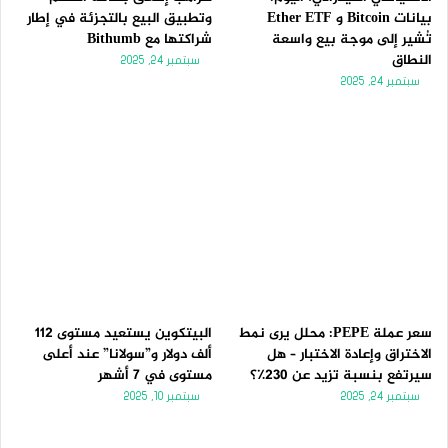
بيانات Bitcoin و Ether ETF
وتطبيق البيع بالتجزئة في إطار
تُشير إلى موجة بيع واسعة
شراكتها مع Bithumb
النطاق
سبتمبر 24, 2025
سبتمبر 24, 2025
سعر عملة PEPE: محلل يرى نمط
البيتكوين يستعيد مستوى 112
الاختراق وإعادة الاختبار – هل
ألف دولار و”سولانا” عند أعلى
سيرتفع بنسبة تزيد عن 230٪؟
مستوى في 7 أشهر
سبتمبر 24, 2025
سبتمبر 10, 2025