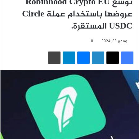
توسع Robinhood Crypto EU
عروضها باستخدام عملة Circle
USDC المستقرة.
نوفمبر 28, 2024
0
فيسبوك
‫X
لينكدإن
ماسنجر
تيلقرام
طباعة