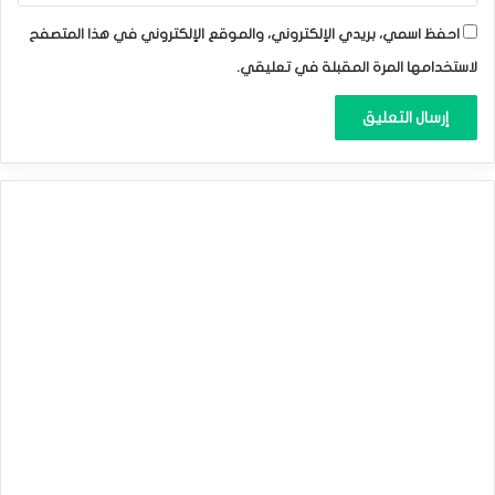
احفظ اسمي، بريدي الإلكتروني، والموقع الإلكتروني في هذا المتصفح
المصدر
لاستخدامها المرة المقبلة في تعليقي.
إخلاء المسؤولية: قد يتضمن المحتوى المقدم رأيًا شخصيًا للمؤلف ويخضع لحالة
السوق. قم بإجراء بحث السوق قبل الاستثمار في العملات المشفرة. لا يتحمل
المؤلف أو النشر أي مسؤولية عن خسارتك المالية الشخصية.