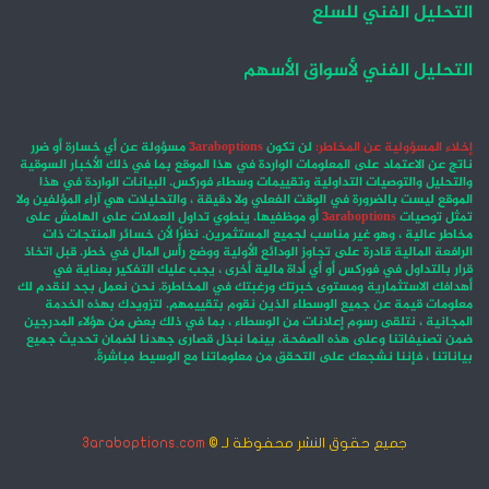
التحليل الفني للسلع
التحليل الفني لأسواق الأسهم
إخلاء المسؤولية عن المخاطر:
لن تكون
3araboptions
مسؤولة عن أي خسارة أو ضرر
ناتج عن الاعتماد على المعلومات الواردة في هذا الموقع بما في ذلك الأخبار السوقية
والتحليل والتوصيات التداولية وتقييمات وسطاء فوركس. البيانات الواردة في هذا
الموقع ليست بالضرورة في الوقت الفعلي ولا دقيقة ، والتحليلات هي آراء المؤلفين ولا
تمثل توصيات
3araboptions
أو موظفيها. ينطوي تداول العملات على الهامش على
مخاطر عالية ، وهو غير مناسب لجميع المستثمرين. نظرًا لأن خسائر المنتجات ذات
الرافعة المالية قادرة على تجاوز الودائع الأولية ووضع رأس المال في خطر. قبل اتخاذ
قرار بالتداول في فوركس أو أي أداة مالية أخرى ، يجب عليك التفكير بعناية في
أهدافك الاستثمارية ومستوى خبرتك ورغبتك في المخاطرة. نحن نعمل بجد لنقدم لك
معلومات قيمة عن جميع الوسطاء الذين نقوم بتقييمهم. لتزويدك بهذه الخدمة
المجانية ، نتلقى رسوم إعلانات من الوسطاء ، بما في ذلك بعض من هؤلاء المدرجين
ضمن تصنيفاتنا وعلى هذه الصفحة. بينما نبذل قصارى جهدنا لضمان تحديث جميع
بياناتنا ، فإننا نشجعك على التحقق من معلوماتنا مع الوسيط مباشرةً.
جميع حقوق النشر محفوظة لـ ©
3araboptions.com