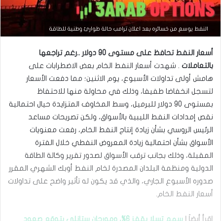
التحليل الفني للعملات
النفط يوسع من خسائره بعد اعلان ترامب حالة طوارئ وطنية للطاقة
مارس
أسعار النفط تحافظ على مستوى 90 دولار ..رغم تراجعها
23,
2026
بالتعاملات
. شهدت أسعار النفط الخام بعض الاضطرابات على
س
هامش أولى تداولات الأسبوع، يوم الاثنين؛ مما دفعت الأسعار
ع
لتسجل انخفاضا طفيفا، وذلك في محاولة منها للاحتفاظ
ر
ا
بمستوى 90 دولار للبرميل، وسط المخاوف المتزايدة حيال احتمالية
ل
نقص إمدادات النفط الليبية بالأسواق، ولكن تصريحات مساعد
د
و
الرئيس الروسي بشأن زيادة إنتاج النفط الخام، رفعت معنويات
ل
الأسواق بشأن احتمالية زيادة المعروض النفطي خلال الفترة
ا
المقبلة، وذلك بجانب ترقب الأسواق لصدور تقرير وكالة الطاقة
ر
م
الدولية ومنظمة البلدان المصدرة لخام النفط أوبك الشهري المقرر
ق
صدوره الأسبوع الجاري، والذي قد يكون له تأثير واضح على تداولات
ا
أسعار النفط الخام.
ب
ل
ا
إقرأ أيضاَ |
سهم تسلا يقفز 6%، ومورجان ستانلي يتوقع صعود