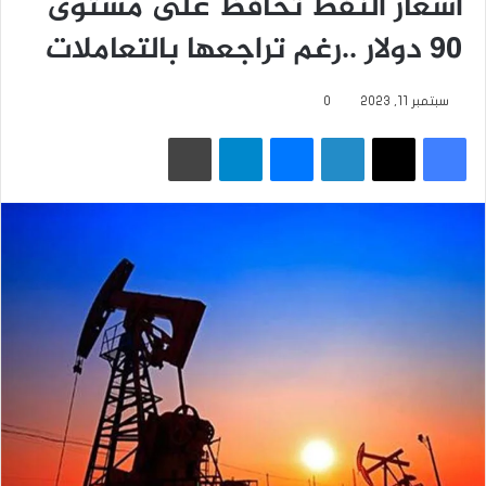
أسعار النفط تحافظ على مستوى
90 دولار ..رغم تراجعها بالتعاملات
سبتمبر 11, 2023
0
فيسبوك
‫X
لينكدإن
ماسنجر
تيلقرام
طباعة