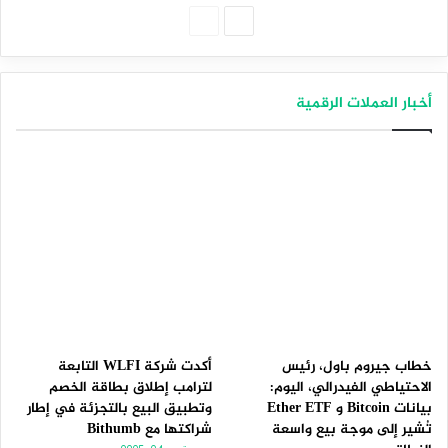
الصفحة
الصفحة
التالية
السابقة
أخبار العملات الرقمية
خطاب جيروم باول، رئيس
أكدت شركة WLFI التابعة
الاحتياطي الفيدرالي، اليوم:
لترامب إطلاق بطاقة الخصم
بيانات Bitcoin و Ether ETF
وتطبيق البيع بالتجزئة في إطار
تُشير إلى موجة بيع واسعة
شراكتها مع Bithumb