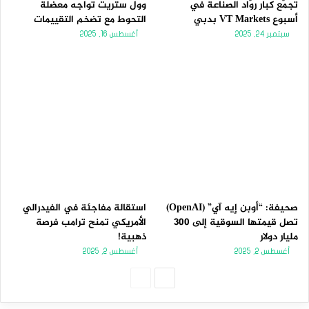
تجمّع كبار روّاد الصناعة في
وول ستريت تواجه معضلة
أسبوع VT Markets بدبي
التحوط مع تضخم التقييمات
سبتمبر 24, 2025
أغسطس 16, 2025
صحيفة: “أوبن إيه آي” (OpenAI)
استقالة مفاجئة في الفيدرالي
تصل قيمتها السوقية إلى 300
الأمريكي تمنح ترامب فرصة
مليار دولار
ذهبية!
أغسطس 2, 2025
أغسطس 2, 2025
الصفحة
الصفحة
التالية
السابقة