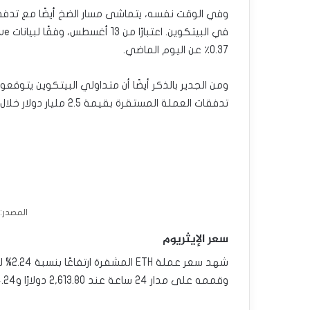
0.37٪ عن اليوم الماضي.
ومن الجدير بالذكر أيضًا أن متداولي البيتكوين يتوقعون
تدفقات العملة المستقرة بقيمة 2.5 مليار دولار خلال الأسبوع الماضي.
المصدر: oinMarketCap
سعر الإيثريوم
وقممه على مدار 24 ساعة عند 2,613.80 دولارًا و2,734.24 دولارًا على التوالي.