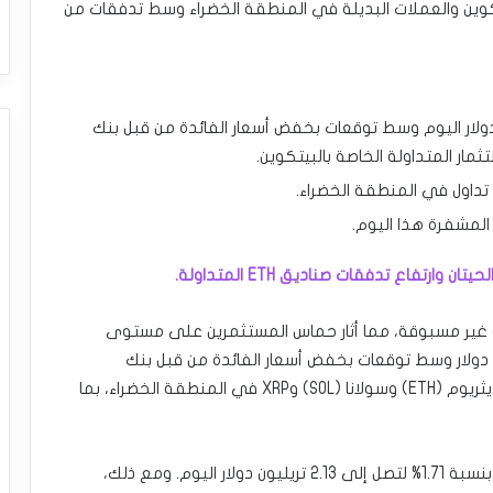
تكوين والعملات البديلة في المنطقة الخضراء وسط تدفقات من
بيتكوين قوته فوق مستوى 61 ألف دولار اليوم وسط توقعات بخفض أسعار الفائدة من قبل بنك
مار المتداولة الخاصة بالبيتكوين.
المشفرة هذا اليوم.
غير مسبوقة، مما أثار حماس المستثمرين على مستوى
استعاد سعر البيتكوين (BTC) مستوى 61 ألف دولار وسط توقعات بخفض أسعار الفائدة من قبل بنك
الاحتياطي الفيدرالي. وفي الوقت نفسه، تم تداول الإيثريوم (ETH) وسولانا (SOL) وXRP في المنطقة الخضراء، بما
ارتفعت القيمة السوقية العالمية للعملات المشفرة بنسبة 1.71% لتصل إلى 2.13 تريليون دولار اليوم. ومع ذلك،