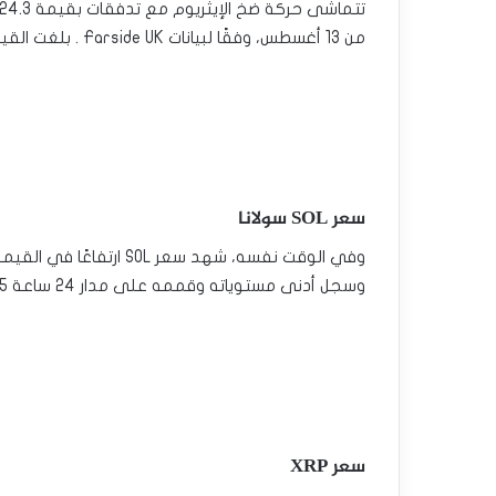
من 13 أغسطس، وفقًا لبيانات Farside UK . بلغت القيمة السوقية للإيثريوم 326.26 مليار دولار اليوم.
سعر SOL سولانا
وسجل أدنى مستوياته وقممه على مدار 24 ساعة 143.15 دولارًا و149.61 دولارًا على التوالي.
سعر XRP