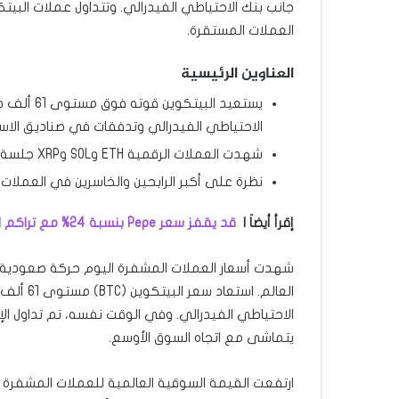
جانب بنك الاحتياطي الفيدرالي. وتتداول عملات البي
العملات المستقرة.
العناوين الرئيسية
يستعيد ال
الاحتياطي الفيدرالي وتدفقات في صناديق الاستث
شهدت العملات الرقمية ETH وSOL وXRP جلسة تداول في المنطقة الخضراء.
نظرة على أكبر الرابحين والخاسرين في العملات 
إقرأ أيضاَ |
قد يقفز سعر Pepe بنسبة 24% مع تراكم الحيتان وارتفاع تدفقات صناديق ETH المتداولة.
شهدت أسعار العملات المشفرة اليوم حركة صعودية 
العالم. 
يتماشى مع اتجاه السوق الأوسع.