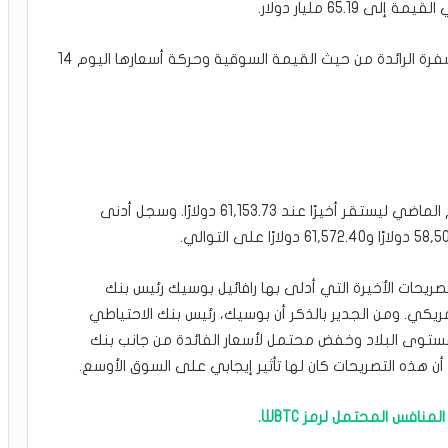
فيما يلي نظرة عامة موجزة على بعض العملات المشفرة الرائدة من حيث القيمة السوقية وحركة أسعارها اليوم 14
سجل سعر البيتكوين مكاسب بلغت 3.54% خلال اليوم الماضي ليستقر أخيرًا عند 61,153.73 دولارًا. وسجل أدنى
يحات الأخيرة التي أدلى بها رافائيل بوسيك رئيس بنك
أمريكي. ومن الجدير بالذكر أن بوسيك، رئيس بنك الاحتياطي
مستوى البلاد وخفض محتمل لأسعار الفائدة من جانب بنك
ن هذه التصريحات كان لها تأثير إيجابي على السوق الأوسع.