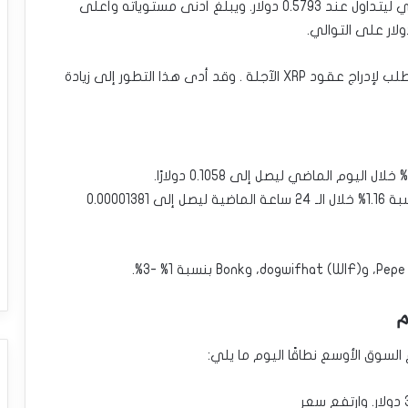
سجل سعر XRP مكاسب بلغت 1.13% خلال اليوم الماضي ليتداول عند 0.5793 دولار. ويبلغ أدنى مستوياته وأعلى
من الجدير بالذكر أن بورصة Bitnomial تقدمت مؤخرًا بطلب لإدراج عقود XRP الآجلة . وقد أدى هذا التطور إلى زيادة
وبالمثل، شهد سعر عملة Shiba Inu (SHIB) ارتفاعًا بنسبة 1.16% خلال الـ 24 ساعة الماضية ليصل إلى 0.00001381
م
سوق الأوسع نطاقًا اليوم ما يلي: