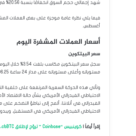
شهد إجمالي حجم السوق انخفاضًا بنسبة 20.56% في القيمة إلى 65.19 مليار دولار.
أغسطس.
أسعار العملات المشفرة اليوم
سعر البيتكوين
مستوياته وأعلى مستوياته على مدار 24 ساعة 58,506.25 دولارًا و61,572.40 دولارًا على التوالي.
وتأتي هذه الحركة السعرية المرتفعة على خلفية التصر
الاحتياطي الفيدرالي الأمريكي بشأن حالة الاقتصاد ال
الفيدرالي في أتلانتا، ألمح إلى تباطؤ التضخم على 
الاحتياطي الفيدرالي الأمريكي في المستقبل. ويبدو أ
إقرأ أيضاَ |
كوينبيس “Coinbase ” تروّج لإطلاق cbBTC، المنافس المحتمل لرمز WBTC.