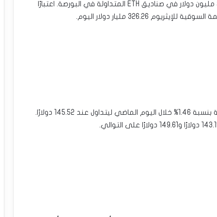
تتماشى حركة ضخ الإيثريوم مع تدفقات بقيمة 24.3 مليون دولار في صناديق ETH المتداولة في البورصة. اعتبارًا
وفي الوقت نفسه، شهد سعر SOL ارتفاعًا في القيمة بنسبة 1.46% خلال اليوم الماضي ليتداول عند 145.52 دولارًا.