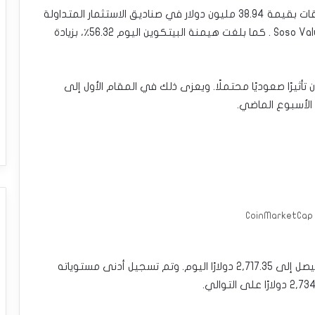
وفي الوقت نفسه، يتماشى مسار الضخ أيضًا مع تدفقات بقيمة 38.94 مليون دولار في صناديق الاستثمار المتداولة
في البيتكوين. اعتبارًا من 13 أغسطس، وفقًا لبيانات Soso Value . كما بلغت هيمنة البيتكوين اليوم 56.32٪، بزيادة
 تأثيرًا صعوديًا محتملًا. ويعزى ذلك في المقام الأول إلى
C
شهد سعر عملة ETH المشفرة ارتفاعًا بنسبة 2.24% ليصل إلى 2,717.35 دولارًا اليوم. وتم تسجيل أدنى مستوياته