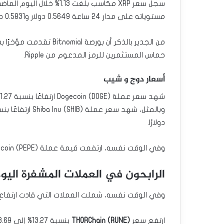
مستوياته على مدار 24 ساعة 0.5649 دولار و0.5831 دولار على التوالي.
حماس المستثمرين للرمز المدعوم من Ripple.
أسعار دوج و شيب
شهد سعر عملة Dogecoin (DOGE) ارتفاعًا بنسبة 1.27% خلال اليوم الماضي ليصل إلى 0.1058 دولارًا.
دولارًا.
وفي الوقت نفسه، ارتفعت قيمة عملة Pepe coin (PEPE)، وdogwifhat (WIF)، وBonk بنسبة 1% -3%.
الرابحون في العملات المشفرة اليو
وفي الوقت نفسه، شملت العملات التي قادت ارتفاع ال
ارتفع سعر
THORChain (RUNE)
بنسبة 13.27% إلى 3.69 دولار. وارتفع سعر