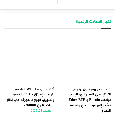
الصفحة
الصفحة
التالية
السابقة
أخبار العملات الرقمية
خطاب جيروم باول، رئيس
أكدت شركة WLFI التابعة
الاحتياطي الفيدرالي، اليوم:
لترامب إطلاق بطاقة الخصم
بيانات Bitcoin و Ether ETF
وتطبيق البيع بالتجزئة في إطار
تُشير إلى موجة بيع واسعة
شراكتها مع Bithumb
النطاق
سبتمبر 24, 2025