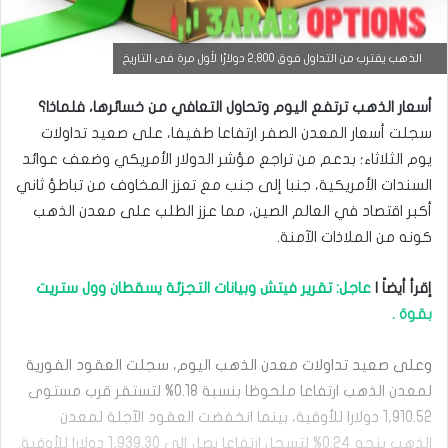
التحليل الفني للعملات
الذهب يقترب من التداول فوق 2,800 دولارًا لأول مرة فى التاريخ
مارس
أسعار الذهب ترتفع اليوم وتحاول التعافي من خسائرها، فلماذا؟
23,
2026
سجلت أسعار المعدن الصفر ارتفاعا طفيفا، على صعيد تداولات
س
يوم الثلاثاء؛ بدعم من تراجع مؤشر الدولار الأمريكي وضعف عوائد
ع
السندات الأمريكية، جنبا إلى جنب مع تعزز المخاوف من تباطؤ ثاني
ر
ا
أكبر اقتصاد في العالم الصين، مما عزز الطلب على معدن الذهب
ل
كونه من الملاذات الآمنة.
د
و
ل
إقرأ أيضاً |
عاجل: تقرير فيتش وبيانات التجزئة يسقطان وول ستريت
ا
بقوة .
ر
م
ق
وعلى صعيد تداولات معدن الذهب اليوم، سجلت العقود الفورية
ا
لمعدن الذهب ارتفاعا ملحوظا بنسبة 0.18% لتستقر قرب مستوى
ب
ل
1,910.52 دولارا للأوقية، بينما انخفضت العقود الآجلة لمعدن
ا
الذهب بنحو 0.24% لتسجل ارتفاعا يصل إلى 1,939.30 دولارا للأوقية.