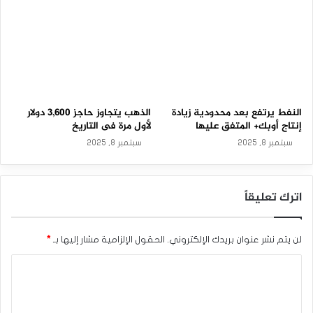
2
0.94% لتسجل 896.02 دولارا. بينما هبطت عقود البلاديوم بشكل
3
ملحوظ لتسجل 1,249.58 دولارا مسجلة خسارة بنحو 1.64%.
-
0
3
أسعار الذهب ترتفع اليوم وتحاول التعافي من خسائرها، فلماذا؟
-
2
المصدر : اضغط هنا
0
2
النفط يرتفع بعد محدودية زيادة
الذهب يتجاوز حاجز 3,600 دولار
6
إنتاج أوبك+ المتفق عليها
لأول مرة فى التاريخ
الدولار الأمريكي
الذهب
مؤشر الدولار
سبتمبر 8, 2025
سبتمبر 8, 2025
اترك تعليقاً
لن يتم نشر عنوان بريدك الإلكتروني.
الحقول الإلزامية مشار إليها بـ
*
ا
ل
ت