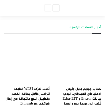
الصفحة
الصفحة
التالية
السابقة
أخبار العملات الرقمية
خطاب جيروم باول، رئيس
أكدت شركة WLFI التابعة
الاحتياطي الفيدرالي، اليوم:
لترامب إطلاق بطاقة الخصم
بيانات Bitcoin و Ether ETF
وتطبيق البيع بالتجزئة في إطار
تُشير إلى موجة بيع واسعة
شراكتها مع Bithumb