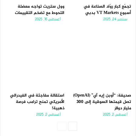
تجمّع كبار روّاد الصناعة في
وول ستريت تواجه معضلة
أسبوع VT Markets بدبي
التحوط مع تضخم التقييمات
سبتمبر 24, 2025
أغسطس 16, 2025
صحيفة: “أوبن إيه آي” (OpenAI)
استقالة مفاجئة في الفيدرالي
تصل قيمتها السوقية إلى 300
الأمريكي تمنح ترامب فرصة
مليار دولار
ذهبية!
أغسطس 2, 2025
أغسطس 2, 2025
الصفحة
الصفحة
التالية
السابقة