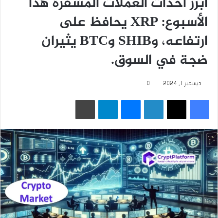
أبرز أحداث العملات المشفرة هذا
الأسبوع: XRP يحافظ على
ارتفاعه، وSHIB وBTC يثيران
ضجة في السوق.
ديسمبر 1, 2024
0
فيسبوك
‫X
لينكدإن
ماسنجر
تيلقرام
طباعة