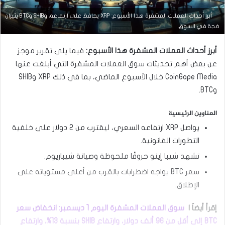
أبرز أحداث العملات المشفرة هذا الأسبوع: XRP يحافظ على ارتفاعه، وSHIB وBTC يثيران
التحليل الفني للعملات
ضجة في السوق.
مارس
أبرز أحداث العملات المشفرة هذا الأسبوع:
فيما يلي تقرير موجز
23,
2026
عن بعض أهم تحديثات سوق العملات المشفرة التي أبلغت عنها
س
CoinGape Media خلال الأسبوع الماضي، بما في ذلك XRP وSHIB
ع
وBTC.
ر
ا
ل
العناوين الرئيسية
د
يواصل XRP ارتفاعه السعري، ليقترب من 2 دولار على خلفية
و
ل
التطورات القانونية.
ا
تشهد شيبا إينو حروقًا ملحوظة وصيانة شيباريوم.
ر
م
سعر BTC يواجه اضطرابات بالقرب من أعلى مستوياته على
ق
الإطلاق.
ا
ب
ل
إقرأ أيضاَ |
سوق العملات المشفرة اليوم 1 ديسمبر: انخفاض سعر
ا
BTC إلى أقل من 96 ألف دولار، وارتفاع SHIB بنسبة 13%، وارتفاع