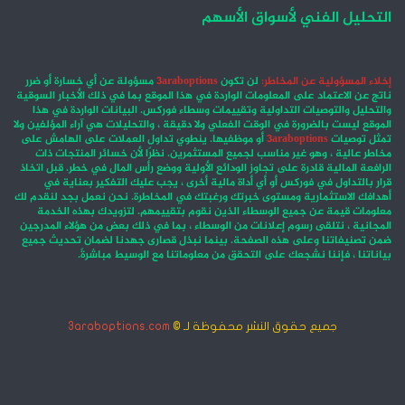
التحليل الفني لأسواق الأسهم
إخلاء المسؤولية عن المخاطر:
لن تكون
3araboptions
مسؤولة عن أي خسارة أو ضرر
ناتج عن الاعتماد على المعلومات الواردة في هذا الموقع بما في ذلك الأخبار السوقية
والتحليل والتوصيات التداولية وتقييمات وسطاء فوركس. البيانات الواردة في هذا
الموقع ليست بالضرورة في الوقت الفعلي ولا دقيقة ، والتحليلات هي آراء المؤلفين ولا
تمثل توصيات
3araboptions
أو موظفيها. ينطوي تداول العملات على الهامش على
مخاطر عالية ، وهو غير مناسب لجميع المستثمرين. نظرًا لأن خسائر المنتجات ذات
الرافعة المالية قادرة على تجاوز الودائع الأولية ووضع رأس المال في خطر. قبل اتخاذ
قرار بالتداول في فوركس أو أي أداة مالية أخرى ، يجب عليك التفكير بعناية في
أهدافك الاستثمارية ومستوى خبرتك ورغبتك في المخاطرة. نحن نعمل بجد لنقدم لك
معلومات قيمة عن جميع الوسطاء الذين نقوم بتقييمهم. لتزويدك بهذه الخدمة
المجانية ، نتلقى رسوم إعلانات من الوسطاء ، بما في ذلك بعض من هؤلاء المدرجين
ضمن تصنيفاتنا وعلى هذه الصفحة. بينما نبذل قصارى جهدنا لضمان تحديث جميع
بياناتنا ، فإننا نشجعك على التحقق من معلوماتنا مع الوسيط مباشرةً.
جميع حقوق النشر محفوظة لـ ©
3araboptions.com
‫X
فيسبوك
انستقرام