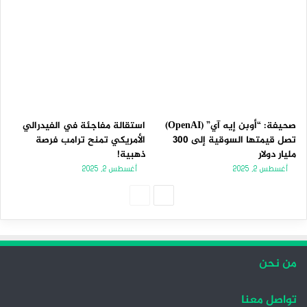
صحيفة: “أوبن إيه آي” (OpenAI)
استقالة مفاجئة في الفيدرالي
تصل قيمتها السوقية إلى 300
الأمريكي تمنح ترامب فرصة
مليار دولار
ذهبية!
أغسطس 2, 2025
أغسطس 2, 2025
ا
ا
ل
ل
ص
ص
ف
ف
من نحن
ح
ح
ة
ة
تواصل معنا