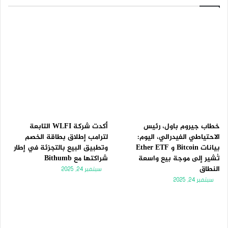
ح
ح
ة
ة
ا
ا
ل
ل
ت
س
ا
ا
ل
ب
ي
ق
ة
ة
خطاب جيروم باول، رئيس
أكدت شركة WLFI التابعة
الاحتياطي الفيدرالي، اليوم:
لترامب إطلاق بطاقة الخصم
بيانات Bitcoin و Ether ETF
وتطبيق البيع بالتجزئة في إطار
تُشير إلى موجة بيع واسعة
شراكتها مع Bithumb
النطاق
سبتمبر 24, 2025
سبتمبر 24, 2025