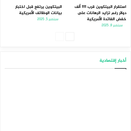
استقرار البيتكوين قرب 111 ألف
البيتكوين يرتفع قبل اختبار
دولار رغم تزايد الرهانات على
بيانات الوظائف الأمريكية
خفض الفائدة الأمريكية
سبتمبر 5, 2025
سبتمبر 8, 2025
ا
ا
ل
ل
ص
ص
أخبار إقتصادية
ف
ف
ح
ح
ة
ة
ا
ا
ل
ل
ت
س
ا
ا
ل
ب
ي
ق