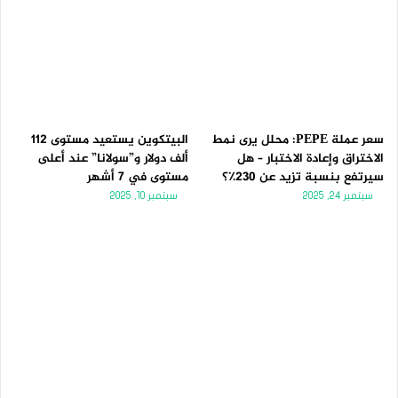
سعر عملة PEPE: محلل يرى نمط
البيتكوين يستعيد مستوى 112
الاختراق وإعادة الاختبار – هل
ألف دولار و”سولانا” عند أعلى
سيرتفع بنسبة تزيد عن 230٪؟
مستوى في 7 أشهر
سبتمبر 24, 2025
سبتمبر 10, 2025