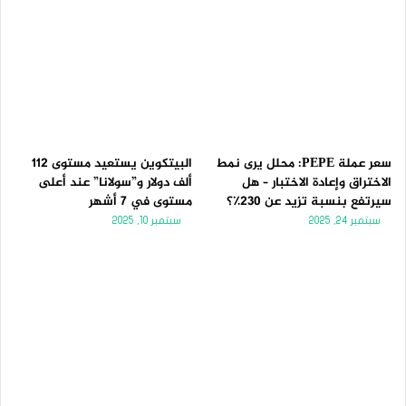
سعر عملة PEPE: محلل يرى نمط
البيتكوين يستعيد مستوى 112
الاختراق وإعادة الاختبار – هل
ألف دولار و”سولانا” عند أعلى
سيرتفع بنسبة تزيد عن 230٪؟
مستوى في 7 أشهر
سبتمبر 24, 2025
سبتمبر 10, 2025