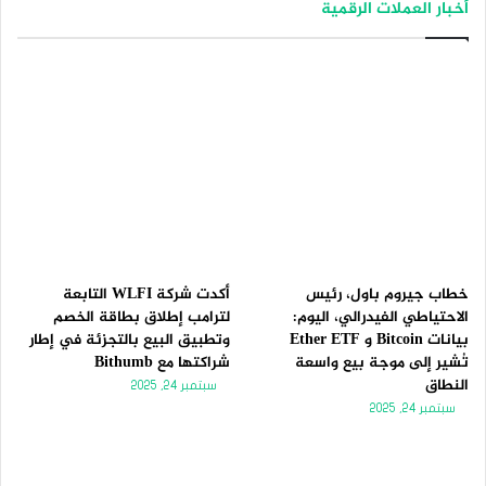
أخبار العملات الرقمية
ف
ف
ح
ح
ة
ة
ا
ا
ل
ل
ت
س
ا
ا
ل
ب
ي
ق
ة
ة
خطاب جيروم باول، رئيس
أكدت شركة WLFI التابعة
الاحتياطي الفيدرالي، اليوم:
لترامب إطلاق بطاقة الخصم
بيانات Bitcoin و Ether ETF
وتطبيق البيع بالتجزئة في إطار
تُشير إلى موجة بيع واسعة
شراكتها مع Bithumb
النطاق
سبتمبر 24, 2025
سبتمبر 24, 2025