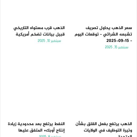
ل
ب
ي
ق
ة
ة
سعر الذهب يحاول تصريف
الذهب قرب مستواه التاريخي
تشبعه الشرائي – توقعات اليوم
قبيل بيانات تضخم أمريكية
– 15-09-2025
سبتمبر 10, 2025
سبتمبر 15, 2025
الذهب يرتفع بفعل القلق بشأن
النفط يرتفع بعد محدودية زيادة
وتيرة التوظيف في الولايات
إنتاج أوبك+ المتفق عليها
المتحدة
سبتمبر 8, 2025