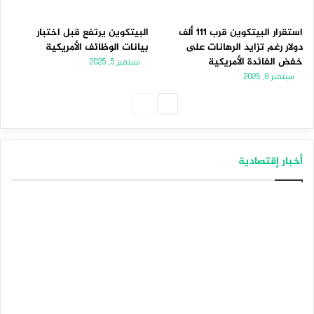
استقرار البيتكوين قرب 111 ألف
البيتكوين يرتفع قبل اختبار
دولار رغم تزايد الرهانات على
بيانات الوظائف الأمريكية
خفض الفائدة الأمريكية
سبتمبر 5, 2025
سبتمبر 8, 2025
ا
ا
ل
ل
ص
ص
أخبار إقتصادية
ف
ف
ح
ح
ة
ة
ا
ا
ل
ل
ت
س
ا
ا
ل
ب