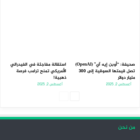
صحيفة: “أوبن إيه آي” (OpenAI)
استقالة مفاجئة في الفيدرالي
تصل قيمتها السوقية إلى 300
الأمريكي تمنح ترامب فرصة
مليار دولار
ذهبية!
أغسطس 2, 2025
أغسطس 2, 2025
ا
ا
ل
ل
ص
ص
ف
ف
من نحن
ح
ح
ة
ة