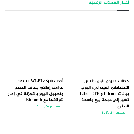
أخبار العملات الرقمية
ف
ف
ح
ح
ة
ة
ا
ا
ل
ل
ت
س
ا
ا
ل
ب
ي
ق
ة
ة
خطاب جيروم باول، رئيس
أكدت شركة WLFI التابعة
الاحتياطي الفيدرالي، اليوم:
لترامب إطلاق بطاقة الخصم
بيانات Bitcoin و Ether ETF
وتطبيق البيع بالتجزئة في إطار
تُشير إلى موجة بيع واسعة
شراكتها مع Bithumb
النطاق
سبتمبر 24, 2025
سبتمبر 24, 2025