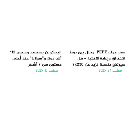
سعر عملة PEPE: محلل يرى نمط
البيتكوين يستعيد مستوى 112
الاختراق وإعادة الاختبار – هل
ألف دولار و”سولانا” عند أعلى
سيرتفع بنسبة تزيد عن 230٪؟
مستوى في 7 أشهر
سبتمبر 24, 2025
سبتمبر 10, 2025