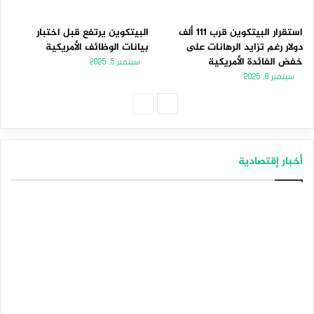
استقرار البيتكوين قرب 111 ألف
البيتكوين يرتفع قبل اختبار
دولار رغم تزايد الرهانات على
بيانات الوظائف الأمريكية
خفض الفائدة الأمريكية
سبتمبر 5, 2025
سبتمبر 8, 2025
ا
ا
ل
ل
ص
ص
أخبار إقتصادية
ف
ف
ح
ح
ة
ة
ا
ا
ل
ل
ت
س
ا
ا
ل
ب