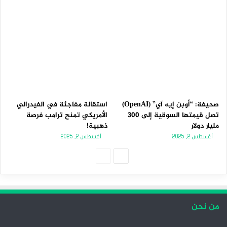
صحيفة: “أوبن إيه آي” (OpenAI)
استقالة مفاجئة في الفيدرالي
تصل قيمتها السوقية إلى 300
الأمريكي تمنح ترامب فرصة
مليار دولار
ذهبية!
أغسطس 2, 2025
أغسطس 2, 2025
ا
ا
ل
ل
ص
ص
ف
ف
من نحن
ح
ح
ة
ة