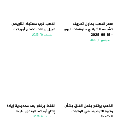
ل
ب
ي
ق
ة
ة
سعر الذهب يحاول تصريف
الذهب قرب مستواه التاريخي
تشبعه الشرائي – توقعات اليوم
قبيل بيانات تضخم أمريكية
– 15-09-2025
سبتمبر 10, 2025
سبتمبر 15, 2025
الذهب يرتفع بفعل القلق بشأن
النفط يرتفع بعد محدودية زيادة
وتيرة التوظيف في الولايات
إنتاج أوبك+ المتفق عليها
المتحدة
سبتمبر 8, 2025