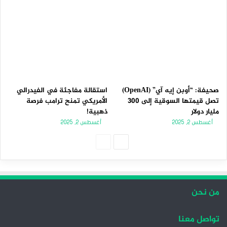
صحيفة: “أوبن إيه آي” (OpenAI)
استقالة مفاجئة في الفيدرالي
تصل قيمتها السوقية إلى 300
الأمريكي تمنح ترامب فرصة
مليار دولار
ذهبية!
أغسطس 2, 2025
أغسطس 2, 2025
ا
ا
ل
ل
ص
ص
ف
ف
من نحن
ح
ح
ة
ة
تواصل معنا
ا
ا