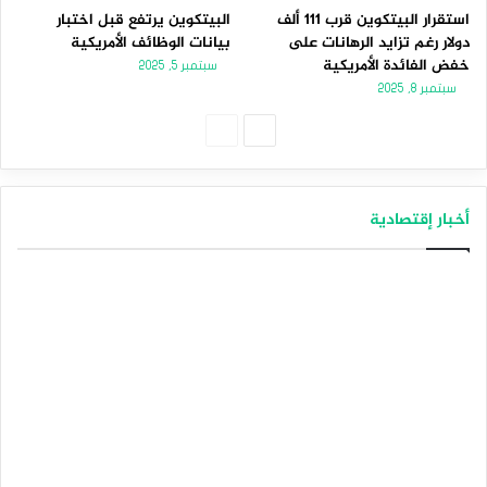
استقرار البيتكوين قرب 111 ألف
البيتكوين يرتفع قبل اختبار
دولار رغم تزايد الرهانات على
بيانات الوظائف الأمريكية
خفض الفائدة الأمريكية
سبتمبر 5, 2025
سبتمبر 8, 2025
ا
ا
ل
ل
ص
ص
أخبار إقتصادية
ف
ف
ح
ح
ة
ة
ا
ا
ل
ل
ت
س
ا
ا
ل
ب
ي
ق