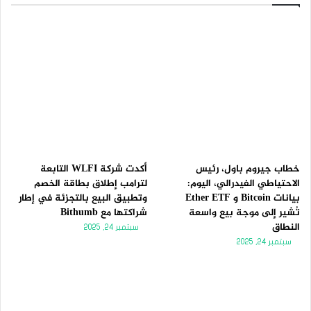
ح
ح
ة
ة
ا
ا
ل
ل
ت
س
ا
ا
ل
ب
ي
ق
ة
ة
خطاب جيروم باول، رئيس
أكدت شركة WLFI التابعة
الاحتياطي الفيدرالي، اليوم:
لترامب إطلاق بطاقة الخصم
بيانات Bitcoin و Ether ETF
وتطبيق البيع بالتجزئة في إطار
تُشير إلى موجة بيع واسعة
شراكتها مع Bithumb
النطاق
سبتمبر 24, 2025
سبتمبر 24, 2025