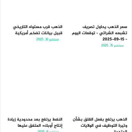
ل
ب
ي
ق
ة
ة
سعر الذهب يحاول تصريف
الذهب قرب مستواه التاريخي
تشبعه الشرائي – توقعات اليوم
قبيل بيانات تضخم أمريكية
– 15-09-2025
سبتمبر 10, 2025
سبتمبر 15, 2025
الذهب يرتفع بفعل القلق بشأن
النفط يرتفع بعد محدودية زيادة
وتيرة التوظيف في الولايات
إنتاج أوبك+ المتفق عليها
المتحدة
سبتمبر 8, 2025