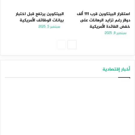
استقرار البيتكوين قرب 111 ألف
البيتكوين يرتفع قبل اختبار
دولار رغم تزايد الرهانات على
بيانات الوظائف الأمريكية
خفض الفائدة الأمريكية
سبتمبر 5, 2025
سبتمبر 8, 2025
ا
ا
ل
ل
ص
ص
أخبار إقتصادية
ف
ف
ح
ح
ة
ة
ا
ا
ل
ل
ت
س
ا
ا
ل
ب