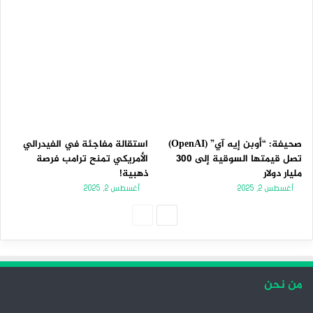
صحيفة: “أوبن إيه آي” (OpenAI)
استقالة مفاجئة في الفيدرالي
تصل قيمتها السوقية إلى 300
الأمريكي تمنح ترامب فرصة
مليار دولار
ذهبية!
أغسطس 2, 2025
أغسطس 2, 2025
ا
ا
ل
ل
ص
ص
ف
ف
من نحن
ح
ح
ة
ة