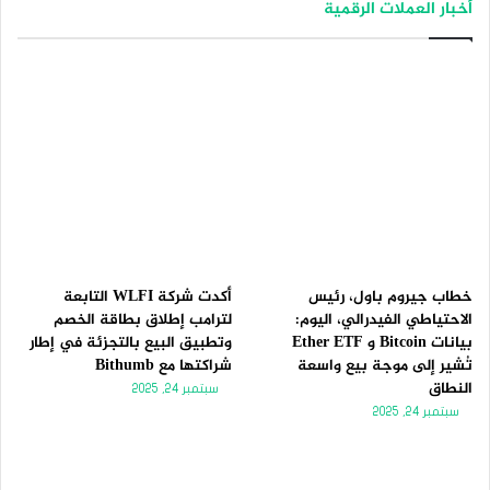
أخبار العملات الرقمية
ف
ف
ح
ح
ة
ة
ا
ا
ل
ل
ت
س
ا
ا
ل
ب
ي
ق
ة
ة
خطاب جيروم باول، رئيس
أكدت شركة WLFI التابعة
الاحتياطي الفيدرالي، اليوم:
لترامب إطلاق بطاقة الخصم
بيانات Bitcoin و Ether ETF
وتطبيق البيع بالتجزئة في إطار
تُشير إلى موجة بيع واسعة
شراكتها مع Bithumb
النطاق
سبتمبر 24, 2025
سبتمبر 24, 2025