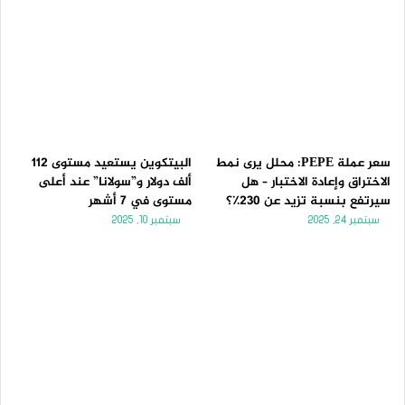
سعر عملة PEPE: محلل يرى نمط
البيتكوين يستعيد مستوى 112
الاختراق وإعادة الاختبار – هل
ألف دولار و”سولانا” عند أعلى
سيرتفع بنسبة تزيد عن 230٪؟
مستوى في 7 أشهر
سبتمبر 24, 2025
سبتمبر 10, 2025