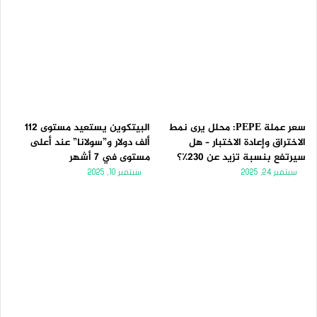
سعر عملة PEPE: محلل يرى نمط
البيتكوين يستعيد مستوى 112
الاختراق وإعادة الاختبار – هل
ألف دولار و”سولانا” عند أعلى
سيرتفع بنسبة تزيد عن 230٪؟
مستوى في 7 أشهر
سبتمبر 24, 2025
سبتمبر 10, 2025