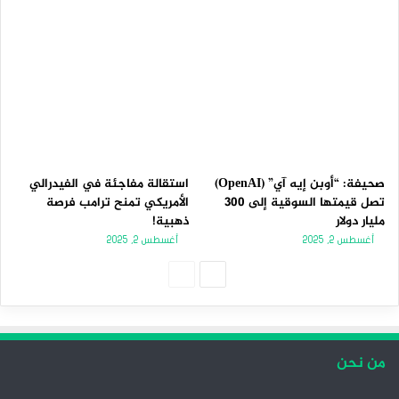
صحيفة: “أوبن إيه آي” (OpenAI)
استقالة مفاجئة في الفيدرالي
تصل قيمتها السوقية إلى 300
الأمريكي تمنح ترامب فرصة
مليار دولار
ذهبية!
أغسطس 2, 2025
أغسطس 2, 2025
ا
ا
ل
ل
ص
ص
ف
ف
من نحن
ح
ح
ة
ة