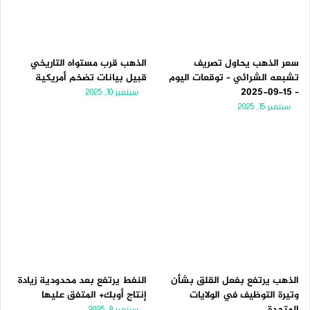
ل
ب
ي
ق
ة
ة
سعر الذهب يحاول تصريف
الذهب قرب مستواه التاريخي
تشبعه الشرائي – توقعات اليوم
قبيل بيانات تضخم أمريكية
– 15-09-2025
سبتمبر 10, 2025
سبتمبر 15, 2025
الذهب يرتفع بفعل القلق بشأن
النفط يرتفع بعد محدودية زيادة
وتيرة التوظيف في الولايات
إنتاج أوبك+ المتفق عليها
المتحدة
سبتمبر 8, 2025