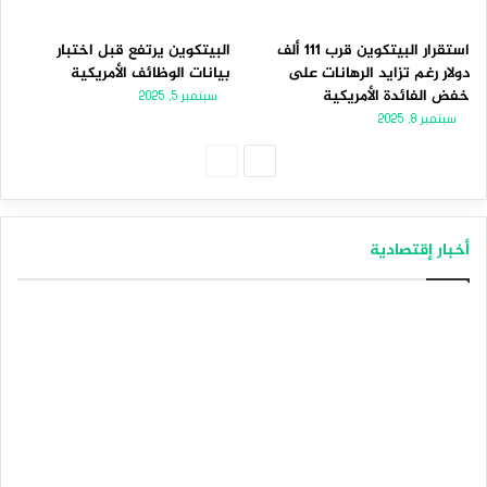
استقرار البيتكوين قرب 111 ألف
البيتكوين يرتفع قبل اختبار
دولار رغم تزايد الرهانات على
بيانات الوظائف الأمريكية
خفض الفائدة الأمريكية
سبتمبر 5, 2025
سبتمبر 8, 2025
ا
ا
ل
ل
ص
ص
أخبار إقتصادية
ف
ف
ح
ح
ة
ة
ا
ا
ل
ل
ت
س
ا
ا
ل
ب