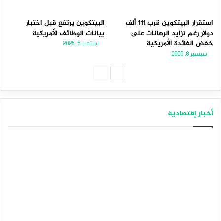
استقرار البيتكوين قرب 111 ألف
البيتكوين يرتفع قبل اختبار
دولار رغم تزايد الرهانات على
بيانات الوظائف الأمريكية
خفض الفائدة الأمريكية
سبتمبر 5, 2025
سبتمبر 8, 2025
ا
ا
ل
ل
ص
ص
أخبار إقتصادية
ف
ف
ح
ح
ة
ة
ا
ا
ل
ل
ت
س
ا
ا
ل
ب