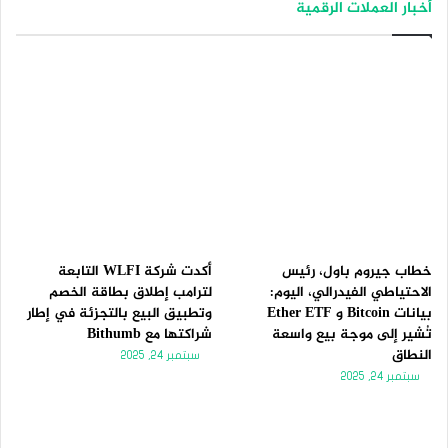
أخبار العملات الرقمية
ف
ف
ح
ح
ة
ة
ا
ا
ل
ل
ت
س
ا
ا
ل
ب
ي
ق
ة
ة
خطاب جيروم باول، رئيس
أكدت شركة WLFI التابعة
الاحتياطي الفيدرالي، اليوم:
لترامب إطلاق بطاقة الخصم
بيانات Bitcoin و Ether ETF
وتطبيق البيع بالتجزئة في إطار
تُشير إلى موجة بيع واسعة
شراكتها مع Bithumb
النطاق
سبتمبر 24, 2025
سبتمبر 24, 2025