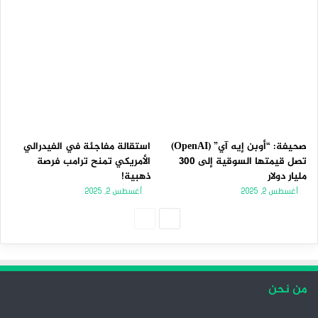
صحيفة: “أوبن إيه آي” (OpenAI)
استقالة مفاجئة في الفيدرالي
تصل قيمتها السوقية إلى 300
الأمريكي تمنح ترامب فرصة
مليار دولار
ذهبية!
أغسطس 2, 2025
أغسطس 2, 2025
ا
ا
ل
ل
ص
ص
ف
ف
من نحن
ح
ح
ة
ة