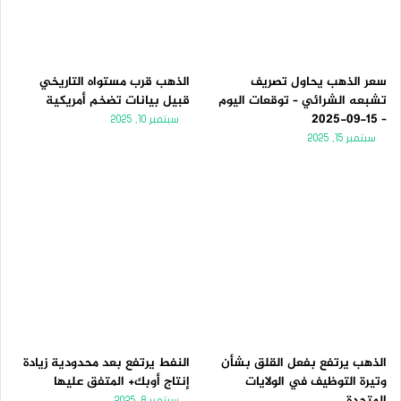
ل
ب
ي
ق
ة
ة
سعر الذهب يحاول تصريف
الذهب قرب مستواه التاريخي
تشبعه الشرائي – توقعات اليوم
قبيل بيانات تضخم أمريكية
– 15-09-2025
سبتمبر 10, 2025
سبتمبر 15, 2025
الذهب يرتفع بفعل القلق بشأن
النفط يرتفع بعد محدودية زيادة
وتيرة التوظيف في الولايات
إنتاج أوبك+ المتفق عليها
المتحدة
سبتمبر 8, 2025