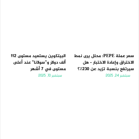
سعر عملة PEPE: محلل يرى نمط
البيتكوين يستعيد مستوى 112
الاختراق وإعادة الاختبار – هل
ألف دولار و”سولانا” عند أعلى
سيرتفع بنسبة تزيد عن 230٪؟
مستوى في 7 أشهر
سبتمبر 24, 2025
سبتمبر 10, 2025