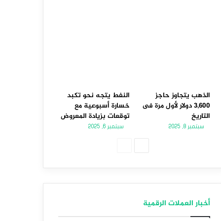
الذهب يتجاوز حاجز
النفط يتجه نحو تكبد
3,600 دولار لأول مرة فى
خسارة أسبوعية مع
التاريخ
توقعات بزيادة المعروض
سبتمبر 8, 2025
سبتمبر 6, 2025
ا
ا
ل
ل
ص
ص
ف
ف
أخبار العملات الرقمية
ح
ح
ة
ة