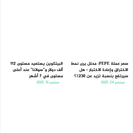
سعر عملة PEPE: محلل يرى نمط
البيتكوين يستعيد مستوى 112
الاختراق وإعادة الاختبار – هل
ألف دولار و”سولانا” عند أعلى
سيرتفع بنسبة تزيد عن 230٪؟
مستوى في 7 أشهر
سبتمبر 24, 2025
سبتمبر 10, 2025