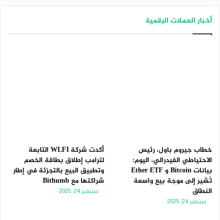
ص
ص
أخبار العملات الرقمية
ف
ف
ح
ح
ة
ة
ا
ا
ل
ل
ت
س
ا
ا
ل
ب
ي
ق
ة
ة
خطاب جيروم باول، رئيس
أكدت شركة WLFI التابعة
الاحتياطي الفيدرالي، اليوم:
لترامب إطلاق بطاقة الخصم
بيانات Bitcoin و Ether ETF
وتطبيق البيع بالتجزئة في إطار
تُشير إلى موجة بيع واسعة
شراكتها مع Bithumb
النطاق
سبتمبر 24, 2025
سبتمبر 24, 2025