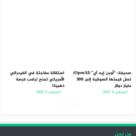
صحيفة: “أوبن إيه آي” (OpenAI)
استقالة مفاجئة في الفيدرالي
تصل قيمتها السوقية إلى 300
الأمريكي تمنح ترامب فرصة
مليار دولار
ذهبية!
أغسطس 2, 2025
أغسطس 2, 2025
ا
ا
ل
ل
ص
ص
ف
ف
من نحن