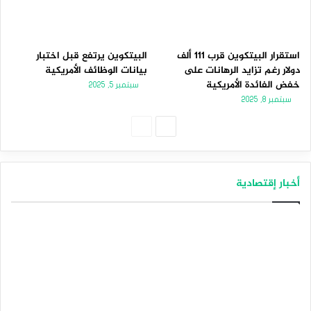
استقرار البيتكوين قرب 111 ألف
البيتكوين يرتفع قبل اختبار
دولار رغم تزايد الرهانات على
بيانات الوظائف الأمريكية
خفض الفائدة الأمريكية
سبتمبر 5, 2025
سبتمبر 8, 2025
ا
ا
ل
ل
ص
ص
أخبار إقتصادية
ف
ف
ح
ح
ة
ة
ا
ا
ل
ل
ت
س
ا
ا