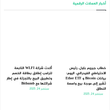
أخبار العملات الرقمية
ف
ف
ح
ح
ة
ة
ا
ا
ل
ل
ت
س
ا
ا
ل
ب
ي
ق
ة
ة
خطاب جيروم باول، رئيس
أكدت شركة WLFI التابعة
الاحتياطي الفيدرالي، اليوم:
لترامب إطلاق بطاقة الخصم
بيانات Bitcoin و Ether ETF
وتطبيق البيع بالتجزئة في إطار
تُشير إلى موجة بيع واسعة
شراكتها مع Bithumb
النطاق
سبتمبر 24, 2025
سبتمبر 24, 2025