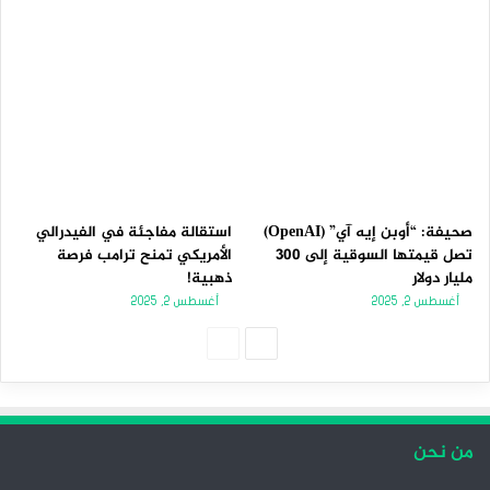
صحيفة: “أوبن إيه آي” (OpenAI)
استقالة مفاجئة في الفيدرالي
تصل قيمتها السوقية إلى 300
الأمريكي تمنح ترامب فرصة
مليار دولار
ذهبية!
أغسطس 2, 2025
أغسطس 2, 2025
ا
ا
ل
ل
ص
ص
ف
ف
من نحن
ح
ح