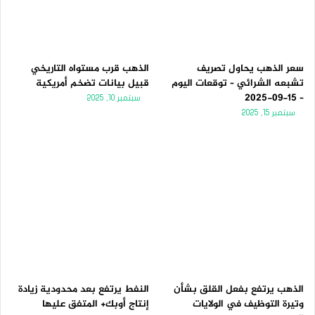
ا
ا
ل
ب
ي
ق
ة
ة
سعر الذهب يحاول تصريف
الذهب قرب مستواه التاريخي
تشبعه الشرائي – توقعات اليوم
قبيل بيانات تضخم أمريكية
– 15-09-2025
سبتمبر 10, 2025
سبتمبر 15, 2025
الذهب يرتفع بفعل القلق بشأن
النفط يرتفع بعد محدودية زيادة
وتيرة التوظيف في الولايات
إنتاج أوبك+ المتفق عليها