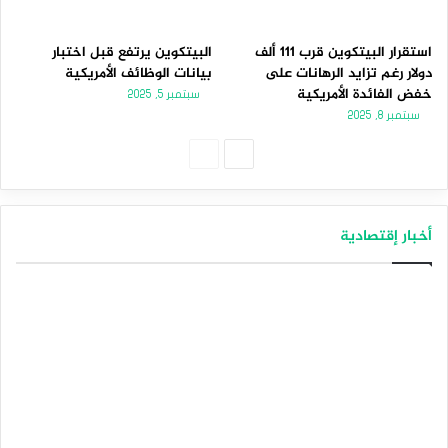
استقرار البيتكوين قرب 111 ألف
البيتكوين يرتفع قبل اختبار
دولار رغم تزايد الرهانات على
بيانات الوظائف الأمريكية
خفض الفائدة الأمريكية
سبتمبر 5, 2025
سبتمبر 8, 2025
ا
ا
ل
ل
ص
ص
أخبار إقتصادية
ف
ف
ح
ح
ة
ة
ا
ا
ل
ل
ت
س
ا
ا
ل
ب