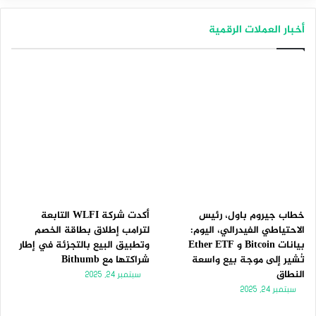
ص
ص
أخبار العملات الرقمية
ف
ف
ح
ح
ة
ة
ا
ا
ل
ل
ت
س
ا
ا
ل
ب
ي
ق
ة
ة
خطاب جيروم باول، رئيس
أكدت شركة WLFI التابعة
الاحتياطي الفيدرالي، اليوم:
لترامب إطلاق بطاقة الخصم
بيانات Bitcoin و Ether ETF
وتطبيق البيع بالتجزئة في إطار
تُشير إلى موجة بيع واسعة
شراكتها مع Bithumb
النطاق
سبتمبر 24, 2025
سبتمبر 24, 2025