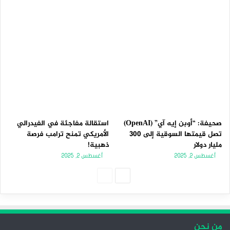
صحيفة: “أوبن إيه آي” (OpenAI)
استقالة مفاجئة في الفيدرالي
تصل قيمتها السوقية إلى 300
الأمريكي تمنح ترامب فرصة
مليار دولار
ذهبية!
أغسطس 2, 2025
أغسطس 2, 2025
ا
ا
ل
ل
ص
ص
ف
ف
من نحن