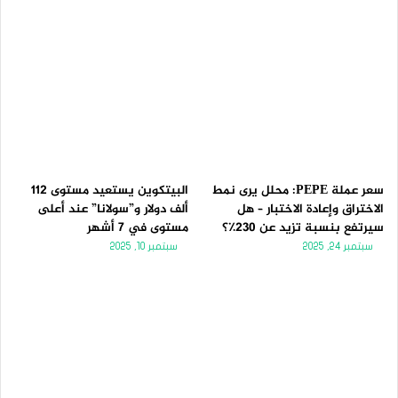
سعر عملة PEPE: محلل يرى نمط
البيتكوين يستعيد مستوى 112
الاختراق وإعادة الاختبار – هل
ألف دولار و”سولانا” عند أعلى
سيرتفع بنسبة تزيد عن 230٪؟
مستوى في 7 أشهر
سبتمبر 24, 2025
سبتمبر 10, 2025