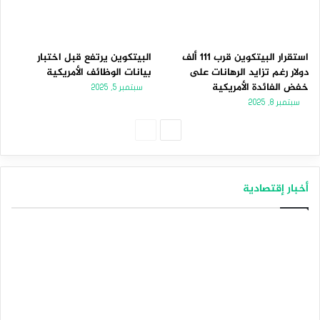
استقرار البيتكوين قرب 111 ألف
البيتكوين يرتفع قبل اختبار
دولار رغم تزايد الرهانات على
بيانات الوظائف الأمريكية
خفض الفائدة الأمريكية
سبتمبر 5, 2025
سبتمبر 8, 2025
ا
ا
ل
ل
ص
ص
أخبار إقتصادية
ف
ف
ح
ح
ة
ة
ا
ا
ل
ل
ت
س
ا
ا