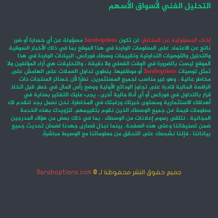
التحليل الفني لأسواق الأسهم
إخلاء المسؤولية عن المخاطر:
لن تكون
3araboptions
مسؤولة عن أي خسارة أو ضرر
ناتج عن الاعتماد على المعلومات الواردة في هذا الموقع بما في ذلك الأخبار السوقية
والتحليل والتوصيات التداولية وتقييمات وسطاء فوركس. البيانات الواردة في هذا
الموقع ليست بالضرورة في الوقت الفعلي ولا دقيقة ، والتحليلات هي آراء المؤلفين ولا
تمثل توصيات
3araboptions
أو موظفيها. ينطوي تداول العملات على الهامش على
مخاطر عالية ، وهو غير مناسب لجميع المستثمرين. نظرًا لأن خسائر المنتجات ذات
الرافعة المالية قادرة على تجاوز الودائع الأولية ووضع رأس المال في خطر. قبل اتخاذ
قرار بالتداول في فوركس أو أي أداة مالية أخرى ، يجب عليك التفكير بعناية في
أهدافك الاستثمارية ومستوى خبرتك ورغبتك في المخاطرة. نحن نعمل بجد لنقدم لك
معلومات قيمة عن جميع الوسطاء الذين نقوم بتقييمهم. لتزويدك بهذه الخدمة
المجانية ، نتلقى رسوم إعلانات من الوسطاء ، بما في ذلك بعض من هؤلاء المدرجين
ضمن تصنيفاتنا وعلى هذه الصفحة. بينما نبذل قصارى جهدنا لضمان تحديث جميع
بياناتنا ، فإننا نشجعك على التحقق من معلوماتنا مع الوسيط مباشرةً.
جميع حقوق النشر محفوظة لـ ©
3araboptions.com
‫X
فيسبوك
انستقرام