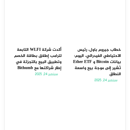
خطاب جيروم باول، رئيس
أكدت شركة WLFI التابعة
الاحتياطي الفيدرالي، اليوم:
لترامب إطلاق بطاقة الخصم
بيانات Bitcoin و Ether ETF
وتطبيق البيع بالتجزئة في
تُشير إلى موجة بيع واسعة
إطار شراكتها مع Bithumb
النطاق
سبتمبر 24, 2025
سبتمبر 24, 2025