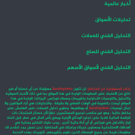
أخبار عالمية
تحليلات الأسواق
التحليل الفني للعملات
التحليل الفني للسلع
التحليل الفني لأسواق الأسهم
إخلاء المسؤولية عن المخاطر:
لن تكون
3araboptions
مسؤولة عن أي خسارة أو ضرر
ناتج عن الاعتماد على المعلومات الواردة في هذا الموقع بما في ذلك الأخبار السوقية
والتحليل والتوصيات التداولية وتقييمات وسطاء فوركس. البيانات الواردة في هذا
الموقع ليست بالضرورة في الوقت الفعلي ولا دقيقة ، والتحليلات هي آراء المؤلفين ولا
تمثل توصيات
3araboptions
أو موظفيها. ينطوي تداول العملات على الهامش على
مخاطر عالية ، وهو غير مناسب لجميع المستثمرين. نظرًا لأن خسائر المنتجات ذات
الرافعة المالية قادرة على تجاوز الودائع الأولية ووضع رأس المال في خطر. قبل اتخاذ
قرار بالتداول في فوركس أو أي أداة مالية أخرى ، يجب عليك التفكير بعناية في
أهدافك الاستثمارية ومستوى خبرتك ورغبتك في المخاطرة. نحن نعمل بجد لنقدم لك
معلومات قيمة عن جميع الوسطاء الذين نقوم بتقييمهم. لتزويدك بهذه الخدمة